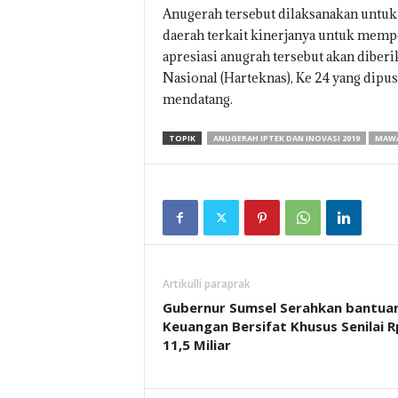
Anugerah tersebut dilaksanakan untuk
daerah terkait kinerjanya untuk mempe
apresiasi anugrah tersebut akan diber
Nasional (Harteknas), Ke 24 yang dipus
mendatang.
TOPIK
ANUGERAH IPTEK DAN INOVASI 2019
MAWA
Artikulli paraprak
Gubernur Sumsel Serahkan bantua
Keuangan Bersifat Khusus Senilai R
11,5 Miliar