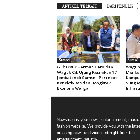
ARTIKEL TERKAIT
DARI PENULIS
Sumsel
Sumsel
Gubernur Herman Deru dan
Wagub 
Wagub Cik Ujang Resmikan 17
Menko 
Jembatan di Sumsel, Percepat
Kampun
Konektivitas dan Dongkrak
Sungsa
Ekonomi Warga
Infras
Newsmag is your news, entertainment, music
fashion website. We provide you with the late
breaking news and videos straight from the
entertainment industry.