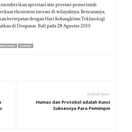
 memberikan apresiasi atas prestasi pemerintah
rkuat ekosistem inovasi di wilayahnya. Rencananya,
ikan bertepatan dengan Hari Kebangkitan Tekhnologi
atkan di Denpasar, Bali pada 28 Agustus 2019
RDI YAHYA
SUMSEL
Artikulli tjetër
n
Humas dan Protokol adalah Kunci
p
Suksesnya Para Pemimpin