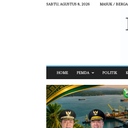
SABTU, AGUSTUS 8, 2026
MASUK / BERG
R
HOME
PEMDA
POLITIK
K
E
H
A
T
N
E
W
S