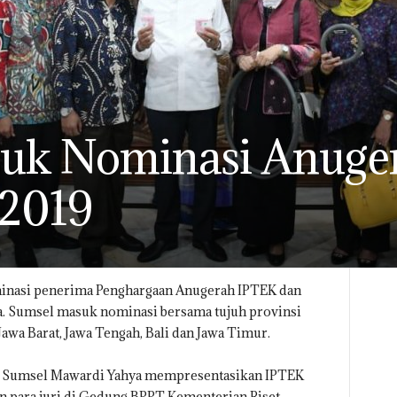
uk Nominasi Anuge
 2019
inasi penerima Penghargaan Anugerah IPTEK dan
a. Sumsel masuk nominasi bersama tujuh provinsi
 Jawa Barat, Jawa Tengah, Bali dan Jawa Timur.
ur Sumsel Mawardi Yahya mempresentasikan IPTEK
n para juri di Gedung BPPT Kementerian Riset,