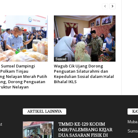
Sumsel
Sumsel Dampingi
Wagub Cik Ujang Dorong
Polkam Tinjau
Penguatan Silaturahmi dan
g Nelayan Merah Putih
Kepedulian Sosial dalam Halal
ng, Dorong Penguatan
Bihalal IKLS
truktur Nelayan
ARTIKEL LAINNYA
KA
Muba
TMMD KE-129 KODIM
st
0418/PALEMBANG KEJAR
Sums
DUA SASARAN FISIK DI