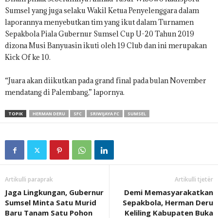
Sumsel yang juga selaku Wakil Ketua Penyelenggara dalam
laporannya menyebutkan tim yang ikut dalam Turnamen
Sepakbola Piala Gubernur Sumsel Cup U-20 Tahun 2019
dizona Musi Banyuasin ikuti oleh 19 Club dan ini merupakan
Kick Of ke 10.
“Juara akan diikutkan pada grand final pada bulan November
mendatang di Palembang,” lapornya.
TOPIK
HERMAN DERU
SFC
SRIWIJAYA FC
SUMSEL
Artikulli paraprak
Artikulli tjetër
Jaga Lingkungan, Gubernur
Demi Memasyarakatkan
Sumsel Minta Satu Murid
Sepakbola, Herman Deru
Baru Tanam Satu Pohon
Keliling Kabupaten Buka