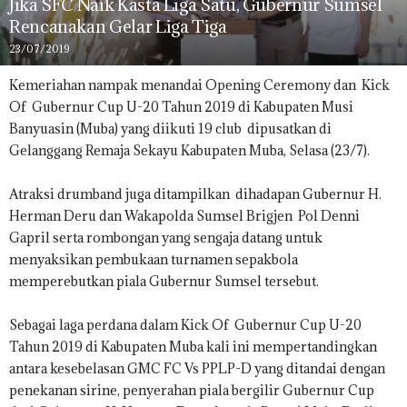
Jika SFC Naik Kasta Liga Satu, Gubernur Sumsel
Rencanakan Gelar Liga Tiga
23/07/2019
Kemeriahan nampak menandai Opening Ceremony dan Kick
Of Gubernur Cup U-20 Tahun 2019 di Kabupaten Musi
Banyuasin (Muba) yang diikuti 19 club dipusatkan di
Gelanggang Remaja Sekayu Kabupaten Muba, Selasa (23/7).
Atraksi drumband juga ditampilkan dihadapan Gubernur H.
Herman Deru dan Wakapolda Sumsel Brigjen Pol Denni
Gapril serta rombongan yang sengaja datang untuk
menyaksikan pembukaan turnamen sepakbola
memperebutkan piala Gubernur Sumsel tersebut.
Sebagai laga perdana dalam Kick Of Gubernur Cup U-20
Tahun 2019 di Kabupaten Muba kali ini mempertandingkan
antara kesebelasan GMC FC Vs PPLP-D yang ditandai dengan
penekanan sirine, penyerahan piala bergilir Gubernur Cup