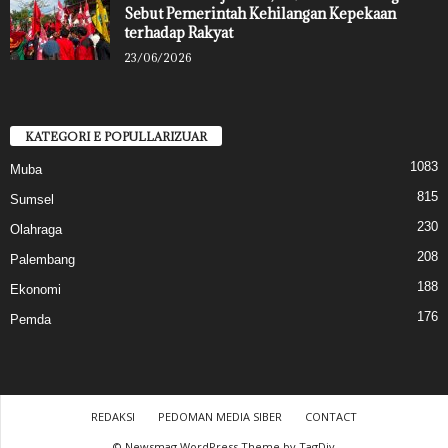
Sebut Pemerintah Kehilangan Kepekaan
terhadap Rakyat
23/06/2026
KATEGORI E POPULLARIZUAR
1083
Muba
815
Sumsel
230
Olahraga
208
Palembang
188
Ekonomi
176
Pemda
REDAKSI
PEDOMAN MEDIA SIBER
CONTACT
© Newsmag WordPress Theme by TagDiv