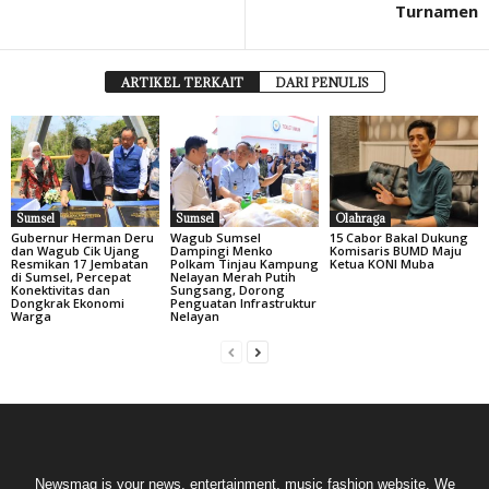
Turnamen
ARTIKEL TERKAIT
DARI PENULIS
Sumsel
Sumsel
Olahraga
Gubernur Herman Deru
Wagub Sumsel
15 Cabor Bakal Dukung
dan Wagub Cik Ujang
Dampingi Menko
Komisaris BUMD Maju
Resmikan 17 Jembatan
Polkam Tinjau Kampung
Ketua KONI Muba
di Sumsel, Percepat
Nelayan Merah Putih
Konektivitas dan
Sungsang, Dorong
Dongkrak Ekonomi
Penguatan Infrastruktur
Warga
Nelayan
Newsmag is your news, entertainment, music fashion website. We