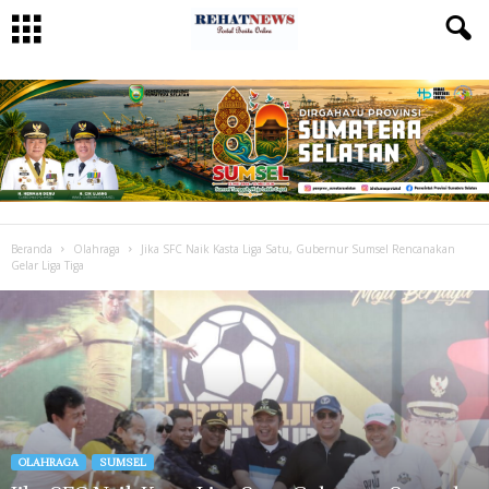
Beranda
Olahraga
Jika SFC Naik Kasta Liga Satu, Gubernur Sumsel Rencanakan
Gelar Liga Tiga
OLAHRAGA
SUMSEL