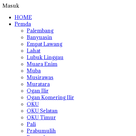
Masuk
HOME
Pemda
Palembang
Banyuasin
Empat Lawang
Lahat
Lubuk Linggau
Muara Enim
Muba
Musirawas
Muratara
Ogan Ilir
Ogan Komering Ilir
OKU
OKU Selatan
OKU Timur
Pali
Prabumulih