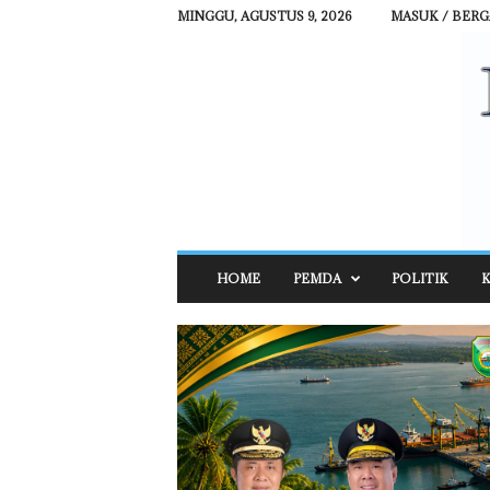
MINGGU, AGUSTUS 9, 2026
MASUK / BER
R
HOME
PEMDA
POLITIK
K
E
H
A
T
N
E
W
S