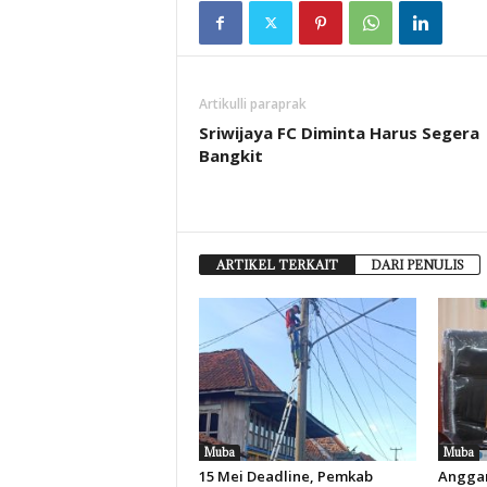
Artikulli paraprak
Sriwijaya FC Diminta Harus Segera
Bangkit
ARTIKEL TERKAIT
DARI PENULIS
Muba
Muba
15 Mei Deadline, Pemkab
Anggar