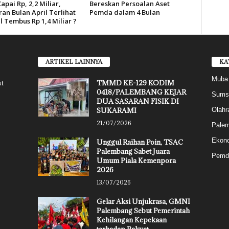
pai Rp, 2,2 Miliar,
Bereskan Persoalan Aset
an Bulan April Terlihat
Pemda dalam 4 Bulan
l Tembus Rp 1,4 Miliar ?
ARTIKEL LAINNYA
KA
Muba
TMMD KE-129 KODIM
st
0418/PALEMBANG KEJAR
Sums
DUA SASARAN FISIK DI
SUKARAMI
Olahr
21/07/2026
Pale
Ekon
Unggul Raihan Poin, TSAC
Palembang Sabet Juara
Pemd
Umum Piala Kemenpora
2026
13/07/2026
Gelar Aksi Unjukrasa, GMNI
Palembang Sebut Pemerintah
Kehilangan Kepekaan
terhadap Rakyat