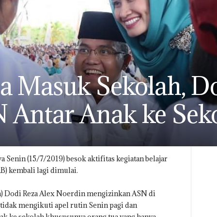
a Masuk Sekolah, D
 Antar Anak ke Sek
 Senin (15/7/2019) besok aktifitas kegiatan belajar
) kembali lagi dimulai.
a) Dodi Reza Alex Noerdin mengizinkan ASN di
idak mengikuti apel rutin Senin pagi dan
k ke sekolah khususunya orang tua yang hanya