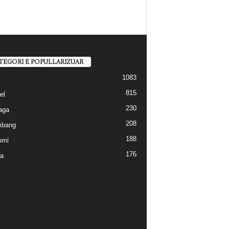
TEGORI E POPULLARIZUAR
1083
815
el
230
aga
208
mbang
188
omi
176
a