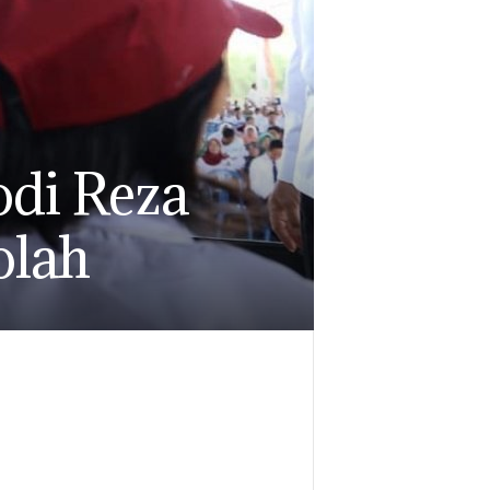
odi Reza
olah