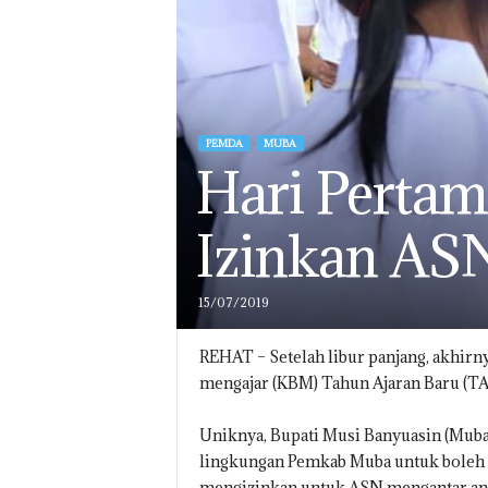
PEMDA
MUBA
Hari Pertam
Izinkan ASN
15/07/2019
REHAT – Setelah libur panjang, akhirnya
mengajar (KBM) Tahun Ajaran Baru (TAB
Uniknya, Bupati Musi Banyuasin (Mub
lingkungan Pemkab Muba untuk boleh t
mengizinkan untuk ASN mengantar ana