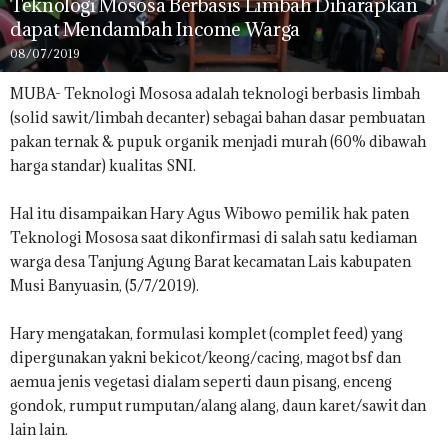
Teknologi Mososa Berbasis Limbah Diharapkan
dapat Mendambah Income Warga
08/07/2019
MUBA- Teknologi Mososa adalah teknologi berbasis limbah
(solid sawit/limbah decanter) sebagai bahan dasar pembuatan
pakan ternak & pupuk organik menjadi murah (60% dibawah
harga standar) kualitas SNI.
Hal itu disampaikan Hary Agus Wibowo pemilik hak paten
Teknologi Mososa saat dikonfirmasi di salah satu kediaman
warga desa Tanjung Agung Barat kecamatan Lais kabupaten
Musi Banyuasin, (5/7/2019).
Hary mengatakan, formulasi komplet​ (complet feed) yang
dipergunakan yakni bekicot/keong/cacing, magot bsf dan
aemua jenis vegetasi dialam seperti daun pisang, enceng
gondok, rumput rumputan/alang alang, daun karet/sawit dan
lain lain.