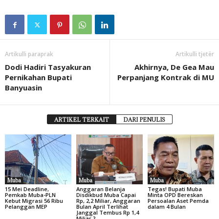
Artikulli paraprak
Artikulli tjetër
Dodi Hadiri Tasyakuran
Akhirnya, De Gea Mau
Pernikahan Bupati
Perpanjang Kontrak di MU
Banyuasin
ARTIKEL TERKAIT
DARI PENULIS
Muba
Muba
Muba
15 Mei Deadline,
Anggaran Belanja
Tegas! Bupati Muba
Pemkab Muba-PLN
Disdikbud Muba Capai
Minta OPD Bereskan
Kebut Migrasi 56 Ribu
Rp, 2,2 Miliar, Anggaran
Persoalan Aset Pemda
Pelanggan MEP
Bulan April Terlihat
dalam 4 Bulan
Janggal Tembus Rp 1,4
Miliar ?