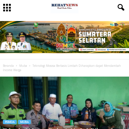
Beranda
Muba
Teknologi Mososa Berbasis Limbah Diharapkan dapat Mendambah
Income Warga
PEMDA
MUBA