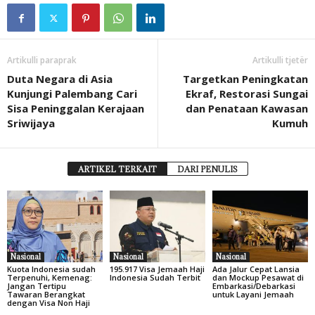
Artikulli paraprak
Artikulli tjetër
Duta Negara di Asia
Targetkan Peningkatan
Kunjungi Palembang Cari
Ekraf, Restorasi Sungai
Sisa Peninggalan Kerajaan
dan Penataan Kawasan
Sriwijaya
Kumuh
ARTIKEL TERKAIT
DARI PENULIS
Nasional
Nasional
Nasional
Kuota Indonesia sudah
195.917 Visa Jemaah Haji
Ada Jalur Cepat Lansia
Terpenuhi, Kemenag:
Indonesia Sudah Terbit
dan Mockup Pesawat di
Jangan Tertipu
Embarkasi/Debarkasi
Tawaran Berangkat
untuk Layani Jemaah
dengan Visa Non Haji