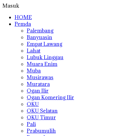
Masuk
HOME
Pemda
Palembang
Banyuasin
Empat Lawang
Lahat
Lubuk Linggau
Muara Enim
Muba
Musirawas
Muratara
Ogan Ilir
Ogan Komering Ilir
OKU
OKU Selatan
OKU Timur
Pali
Prabumulih