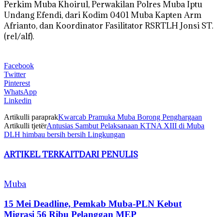
Perkim Muba Khoirul, Perwakilan Polres Muba Iptu
Undang Efendi, dari Kodim 0401 Muba Kapten Arm
Afrianto, dan Koordinator Fasilitator RSRTLH Jonsi ST.
(rel/alf).
Facebook
Twitter
Pinterest
WhatsApp
Linkedin
Artikulli paraprak
Kwarcab Pramuka Muba Borong Penghargaan
Artikulli tjetër
Antusias Sambut Pelaksanaan KTNA XIII di Muba
DLH himbau bersih bersih Lingkungan
ARTIKEL TERKAIT
DARI PENULIS
Muba
15 Mei Deadline, Pemkab Muba-PLN Kebut
Migrasi 56 Ribu Pelanggan MEP