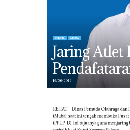
PEMDA
MUBA
Jaring Atle
Pendafatar
16/06/2019
REHAT – Dinas Pemuda Olahraga dan P
(Muba), saat ini tengah membuka Pusat
(PPLP-D). Ini tujuanya guna menjaring 
terbaik bagi Bumi Serasan Sekate.