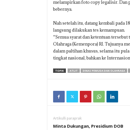
melampirkan foto copy legalisir. Dan p
bebernya.
Nah setelah itu, datang kembali pada 1
langsung dilakukan tes kemampuan.
“Semua syarat dan ketentuan tersebut 
Olahraga (Kemenpora) RI. Tujuanya menc
dalam paltihan khusus, selama itu pul
tingkat nasional, bahkan ke Internasiona
TOPIK
ATLIT
DINAS PEMUDA DAN OLAHRAGA
Artikulli paraprak
Minta Dukungan, Presidium DOB