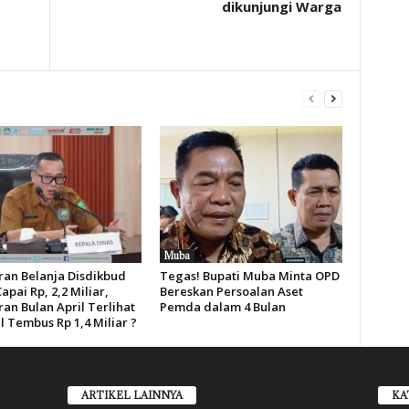
dikunjungi Warga
Muba
an Belanja Disdikbud
Tegas! Bupati Muba Minta OPD
pai Rp, 2,2 Miliar,
Bereskan Persoalan Aset
an Bulan April Terlihat
Pemda dalam 4 Bulan
l Tembus Rp 1,4 Miliar ?
ARTIKEL LAINNYA
KA