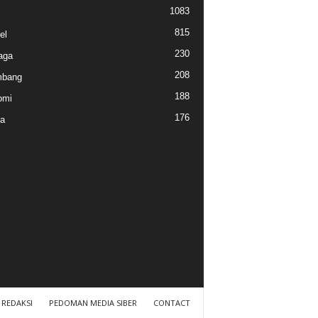
1083
815
el
230
aga
208
mbang
188
omi
176
a
REDAKSI
PEDOMAN MEDIA SIBER
CONTACT