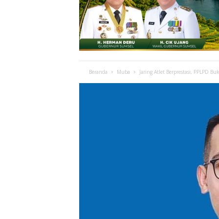
Beranda
Muba
Jaring Atlet Berprestasi, PPLPD Bu