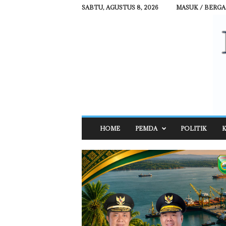
SABTU, AGUSTUS 8, 2026
MASUK / BERG
R
HOME
PEMDA
POLITIK
K
E
H
A
T
N
E
W
S