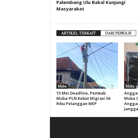
Palembang Ulu Bakal Kunjungi
Masyarakat
ARTIKEL TERKAIT
DARI PENULIS
Muba
Muba
15 Mei Deadline, Pemkab
Anggar
Muba-PLN Kebut Migrasi 56
Muba Ca
Ribu Pelanggan MEP
Anggar
Jangga