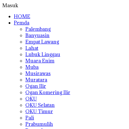
Masuk
HOME
Pemda
Palembang
Banyuasin
Empat Lawang
Lahat
Lubuk Linggau
Muara Enim
Muba
Musirawas
Muratara
Ogan Ilir
Ogan Komering Ilir
OKU
OKU Selatan
OKU Timur
Pali
Prabumulih