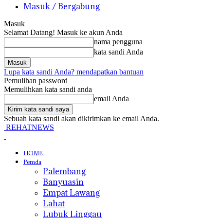
Masuk / Bergabung
Masuk
Selamat Datang! Masuk ke akun Anda
nama pengguna
kata sandi Anda
Lupa kata sandi Anda? mendapatkan bantuan
Pemulihan password
Memulihkan kata sandi anda
email Anda
Sebuah kata sandi akan dikirimkan ke email Anda.
REHATNEWS
HOME
Pemda
Palembang
Banyuasin
Empat Lawang
Lahat
Lubuk Linggau