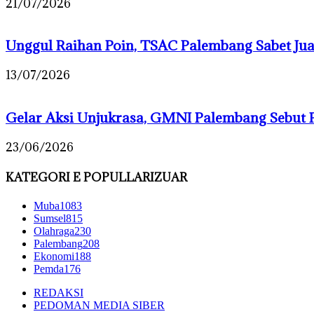
21/07/2026
Unggul Raihan Poin, TSAC Palembang Sabet J
13/07/2026
Gelar Aksi Unjukrasa, GMNI Palembang Sebut 
23/06/2026
KATEGORI E POPULLARIZUAR
Muba
1083
Sumsel
815
Olahraga
230
Palembang
208
Ekonomi
188
Pemda
176
REDAKSI
PEDOMAN MEDIA SIBER