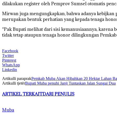
dilakukan register oleh Pemprov Sumsel otomatis penca
Mirwan juga mengungkapkan, bahwa adanya kebijkan p
merupakan bentuk perhatian yang kepada tenaga honore
“Pak Bupati melihat dari sisi kemanusiaannya, karena 
tidak tetap ataupun tenaga honor dilingkungan Pemkab M
Facebook
Twitter
Pinterest
WhatsApp
Linkedin
Artikulli paraprak
Pemkab Muba Akan Hibahkan 20 Hektar Lahan Ba
Artikulli tjetër
Bupati Muba penuhi Janji Tuntaskan Jalan Sungai Dua
ARTIKEL TERKAIT
DARI PENULIS
Muba