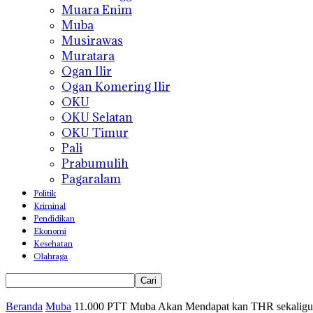
Muara Enim
Muba
Musirawas
Muratara
Ogan Ilir
Ogan Komering Ilir
OKU
OKU Selatan
OKU Timur
Pali
Prabumulih
Pagaralam
Politik
Kriminal
Pendidikan
Ekonomi
Kesehatan
Olahraga
Beranda
Muba
11.000 PTT Muba Akan Mendapat kan THR sekaligus