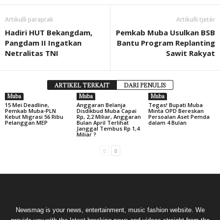
Artikulli paraprak
Artikulli tjetër
Hadiri HUT Bekangdam,
Pemkab Muba Usulkan BSB
Pangdam II Ingatkan
Bantu Program Replanting
Netralitas TNI
Sawit Rakyat
ARTIKEL TERKAIT
DARI PENULIS
Muba
Muba
Muba
15 Mei Deadline,
Anggaran Belanja
Tegas! Bupati Muba
Pemkab Muba-PLN
Disdikbud Muba Capai
Minta OPD Bereskan
Kebut Migrasi 56 Ribu
Rp, 2,2 Miliar, Anggaran
Persoalan Aset Pemda
Pelanggan MEP
Bulan April Terlihat
dalam 4 Bulan
Janggal Tembus Rp 1,4
Miliar ?
Newsmag is your news, entertainment, music fashion website. We