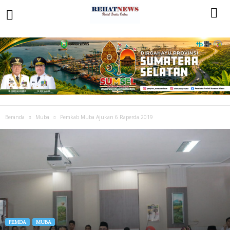
Beranda
Muba
Pemkab Muba Ajukan 6 Raperda 2019
PEMDA
MUBA