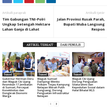
Artikulli paraprak
Artikulli tjetër
Tim Gabungan TNI-Polri
Jalan Provinsi Rusak Parah,
Ungkap Setengah Hektare
Bupati Muba Langsung
Lahan Ganja di Lahat
Respon
ARTIKEL TERKAIT
DARI PENULIS
Sumsel
Sumsel
Sumsel
Gubernur Herman Deru
Wagub Sumsel
Wagub Cik Ujang
dan Wagub Cik Ujang
Dampingi Menko
Dorong Penguatan
Resmikan 17 Jembatan
Polkam Tinjau Kampung
Silaturahmi dan
di Sumsel, Percepat
Nelayan Merah Putih
Kepedulian Sosial dalam
Konektivitas dan
Sungsang, Dorong
Halal Bihalal IKLS
Dongkrak Ekonomi
Penguatan Infrastruktur
Warga
Nelayan