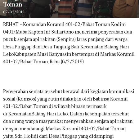
Toman
07/02/2019
REHAT – Komandan Koramil 401-02/Babat Toman Kodim
0401/Muba Kapten Inf Suhartono menerima penyerahan dua
pucuk senjata api rakitan (Senpira) laras panjang dari warga
D
esa
P
inggap dan
D
esa Tanjung Bali
K
ecamatan
B
atang
H
ari
Leko
Kabupaten Musi Banyuasin bertempat di Markas Koramil
401-02/Babat Toman, Rabu (6/2/2019).
Penyerahan senjata tersebut berawal dari kegiatan komunikasi
sosial (Komsos) yang rutin dilakukan oleh Babinsa
Koramil
401-02/Babat Toman
di wilayah binaan termasuk
di
K
ecamatan
B
atang
H
ari Leko
. Dalam kesempatan tersebut
dua orang warga masyarakat menyerahkan senjata api rakitan
dengan mendatangi Markas Koramil 401-02/Babat Toman
yaitu Sdr. Holidi dari Desa Pinggap yang didampingi