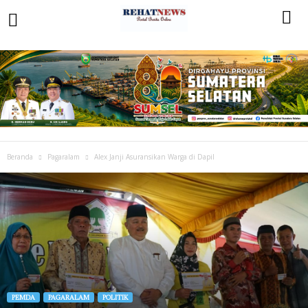
Beranda
Pagaralam
Alex Janji Asuransikan Warga di Dapil
PEMDA
PAGARALAM
POLITIK