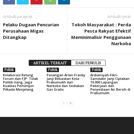
Artikulli paraprak
Artikulli tjetër
Pelaku Dugaan Pencurian
Tokoh Masyarakat : Perda
Perusahaan Migas
Pesta Rakyat Efektif
Ditangkap
Meminimalisir Penggunaan
Narkoba
ARTIKEL TERKAIT
DARI PENULIS
Politik
Politik
Politik
Kolaborasi Relung
Pasangan Arlan-Franky
Ardiansyah-Fikri-
Forum dan FJP: Tolak
Janji Bebaskan Kota
Samdakir Janji Ciptakan
Politik Uang, Jaga
Prabumulih dari
10.000 Lapangan
Kualitas Pemimpin
Narkoba dan Sediakan
Pekerjaan dan
Pilkada Menjelang
Gas Gratis
Penyediaan Air Bersih di
Prabumulih