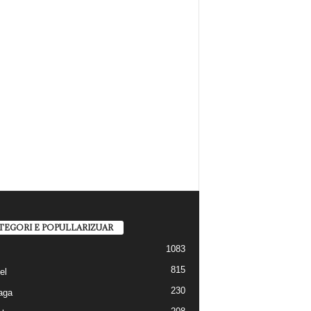
TEGORI E POPULLARIZUAR
1083
815
el
230
aga