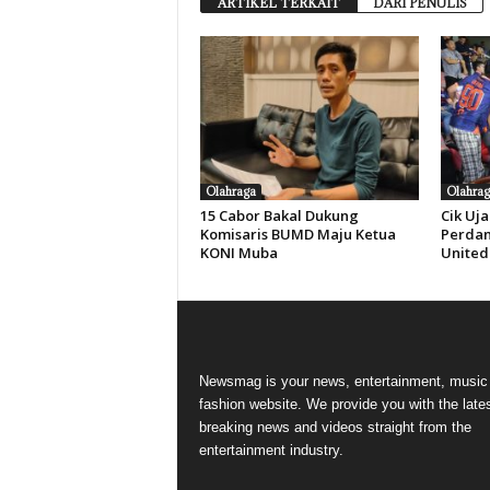
ARTIKEL TERKAIT
DARI PENULIS
Olahraga
Olahrag
15 Cabor Bakal Dukung
Cik Uj
Komisaris BUMD Maju Ketua
Perdan
KONI Muba
United
Newsmag is your news, entertainment, music
fashion website. We provide you with the late
breaking news and videos straight from the
entertainment industry.