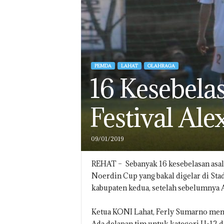
PEMDA
LAHAT
OLAHRAGA
16 Kesebela
Festival Al
09/01/2019
REHAT – Sebanyak 16 kesebelasan asal 
Noerdin Cup yang bakal digelar di Sta
kabupaten kedua, setelah sebelumnya 
Ketua KONI Lahat, Ferly Sumarno menga
Ada delapan tim untuk kategori U-12 d