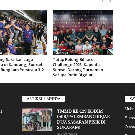
a
Olahraga
ang Saksikan Laga
Tutup Relung Billiard
a di Kandang, Sumsel
Challenge 2025, Kapolda
 Bungkam Persiraja 3-2
Sumsel Dorong Turnamen
Serupa Rutin Digelar
ARTIKEL LAINNYA
KA
Muba
TMMD KE-129 KODIM
st
0418/PALEMBANG KEJAR
Sums
DUA SASARAN FISIK DI
SUKARAMI
Olahr
21/07/2026