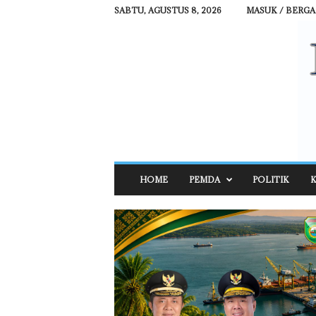
SABTU, AGUSTUS 8, 2026
MASUK / BERG
R
HOME
PEMDA
POLITIK
K
E
H
A
T
N
E
W
S