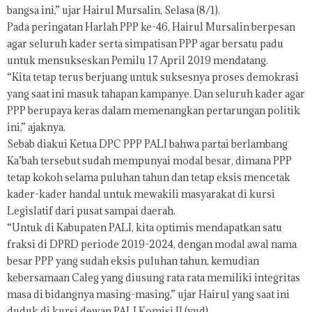
bangsa ini,” ujar Hairul Mursalin, Selasa (8/1).
Pada peringatan Harlah PPP ke-46, Hairul Mursalin berpesan
agar seluruh kader serta simpatisan PPP agar bersatu padu
untuk mensukseskan Pemilu 17 April 2019 mendatang.
“Kita tetap terus berjuang untuk suksesnya proses demokrasi
yang saat ini masuk tahapan kampanye. Dan seluruh kader agar
PPP berupaya keras dalam memenangkan pertarungan politik
ini,” ajaknya.
Sebab diakui Ketua DPC PPP PALI bahwa partai berlambang
Ka’bah tersebut sudah mempunyai modal besar, dimana PPP
tetap kokoh selama puluhan tahun dan tetap eksis mencetak
kader-kader handal untuk mewakili masyarakat di kursi
Legislatif dari pusat sampai daerah.
“Untuk di Kabupaten PALI, kita optimis mendapatkan satu
fraksi di DPRD periode 2019-2024, dengan modal awal nama
besar PPP yang sudah eksis puluhan tahun, kemudian
kebersamaan Caleg yang diusung rata rata memiliki integritas
masa di bidangnya masing-masing,” ujar Hairul yang saat ini
duduk di kursi dewan PALI Komisi II.(yud)