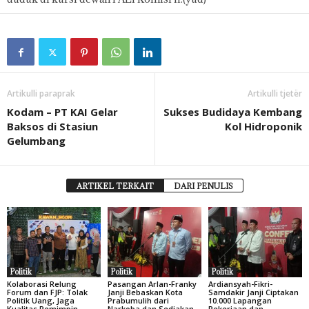
Artikulli paraprak
Artikulli tjetër
Kodam – PT KAI Gelar
Sukses Budidaya Kembang
Baksos di Stasiun
Kol Hidroponik
Gelumbang
ARTIKEL TERKAIT
DARI PENULIS
Politik
Politik
Politik
Kolaborasi Relung
Pasangan Arlan-Franky
Ardiansyah-Fikri-
Forum dan FJP: Tolak
Janji Bebaskan Kota
Samdakir Janji Ciptakan
Politik Uang, Jaga
Prabumulih dari
10.000 Lapangan
Kualitas Pemimpin
Narkoba dan Sediakan
Pekerjaan dan