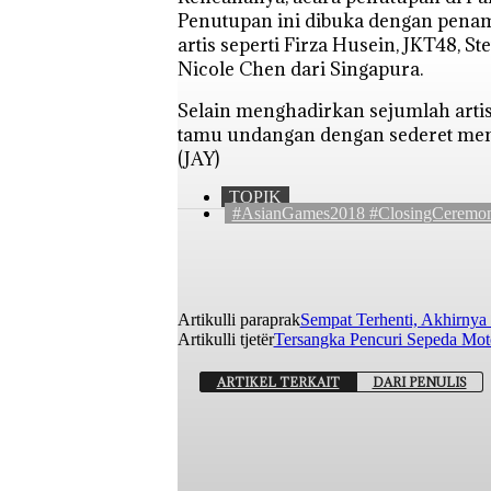
Penutupan ini dibuka dengan penam
artis seperti Firza Husein, JKT48, 
Nicole Chen dari Singapura.
Selain menghadirkan sejumlah artis,
tamu undangan dengan sederet menu
(JAY)
TOPIK
#AsianGames2018 #ClosingCeremon
Artikulli paraprak
Sempat Terhenti, Akhirny
Artikulli tjetër
Tersangka Pencuri Sepeda Moto
ARTIKEL TERKAIT
DARI PENULIS