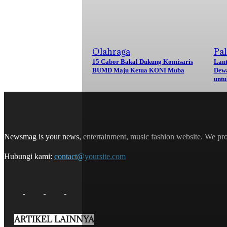
Olahraga
Pa
15 Cabor Bakal Dukung Komisaris
Lant
BUMD Maju Ketua KONI Muba
Dew
untu
Newsmag is your news, entertainment, music fashion website. We provi
Hubungi kami:
contact@yoursite.com
ARTIKEL LAINNYA