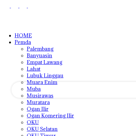
HOME
Pemda
Palembang
Banyuasin
nama pengguna
Empat Lawang
Lahat
kata sandi Anda
Lubuk Linggau
Muara Enim
Muba
Musirawas
Muratara
Ogan Ilir
Ogan Komering Ilir
OKU
OKU Selatan
OKU Timur