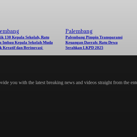
lembang
Palembang
ik 130 Kepala Sekolah, Ratu
Palembang Pimpin Transparansi
a Imbau Kepala Sekolah Muda
Keuangan Daerah: Ratu Dewa
k Kreatif dan Berinovasi
Serahkan LKPD 2025
de you with the latest breaking news and videos straight from the ente