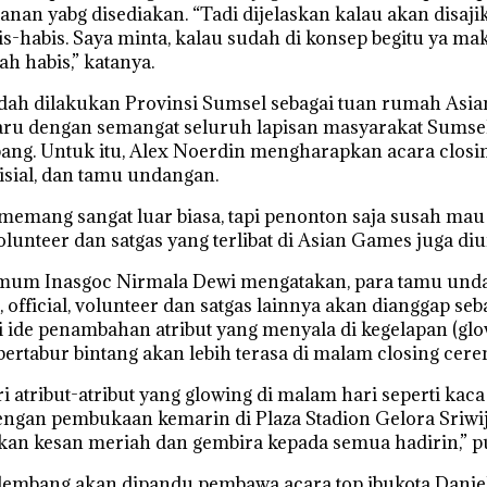
n yabg disediakan. “Tadi dijelaskan kalau akan disa
is-habis. Saya minta, kalau sudah di konsep begitu ya m
h habis,” katanya.
ah dilakukan Provinsi Sumsel sebagai tuan rumah Asian
aru dengan semangat seluruh lapisan masyarakat Sumse
mbang. Untuk itu, Alex Noerdin mengharapkan acara clo
fisial, dan tamu undangan.
memang sangat luar biasa, tapi penonton saja susah mau
olunteer dan satgas yang terlibat di Asian Games juga di
 Umum Inasgoc Nirmala Dewi mengatakan, para tamu und
 official, volunteer dan satgas lainnya akan dianggap seba
 ide penambahan atribut yang menyala di kegelapan (gl
bertabur bintang akan lebih terasa di malam closing cere
atribut-atribut yang glowing di malam hari seperti kaca
engan pembukaan kemarin di Plaza Stadion Gelora Sriwi
kan kesan meriah dan gembira kepada semua hadirin,” 
lembang akan dipandu pembawa acara top ibukota Danie