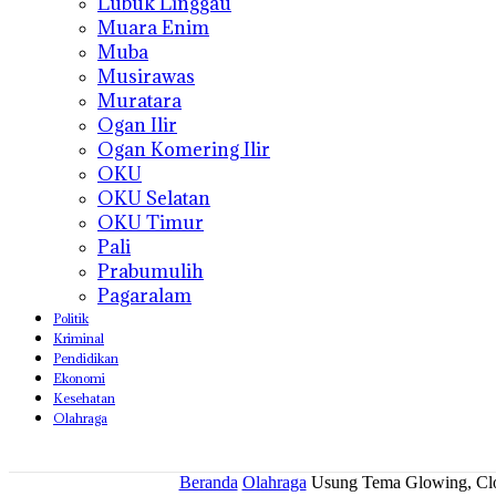
Lubuk Linggau
Muara Enim
Muba
Musirawas
Muratara
Ogan Ilir
Ogan Komering Ilir
OKU
OKU Selatan
OKU Timur
Pali
Prabumulih
Pagaralam
Politik
Kriminal
Pendidikan
Ekonomi
Kesehatan
Olahraga
Beranda
Olahraga
Usung Tema Glowing, Clo