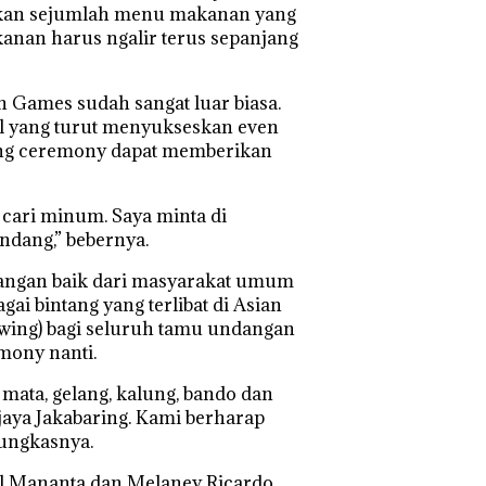
jikan sejumlah menu makanan yang
akanan harus ngalir terus sepanjang
 Games sudah sangat luar biasa.
l yang turut menyukseskan even
sing ceremony dapat memberikan
 cari minum. Saya minta di
undang,” bebernya.
angan baik dari masyarakat umum
gai bintang yang terlibat di Asian
owing) bagi seluruh tamu undangan
mony nanti.
 mata, gelang, kalung, bando dan
jaya Jakabaring. Kami berharap
pungkasnya.
l Mananta dan Melaney Ricardo.