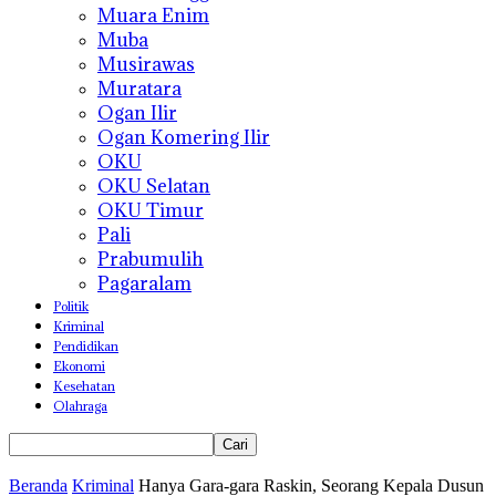
Muara Enim
Muba
Musirawas
Muratara
Ogan Ilir
Ogan Komering Ilir
OKU
OKU Selatan
OKU Timur
Pali
Prabumulih
Pagaralam
Politik
Kriminal
Pendidikan
Ekonomi
Kesehatan
Olahraga
Beranda
Kriminal
Hanya Gara-gara Raskin, Seorang Kepala Dusun