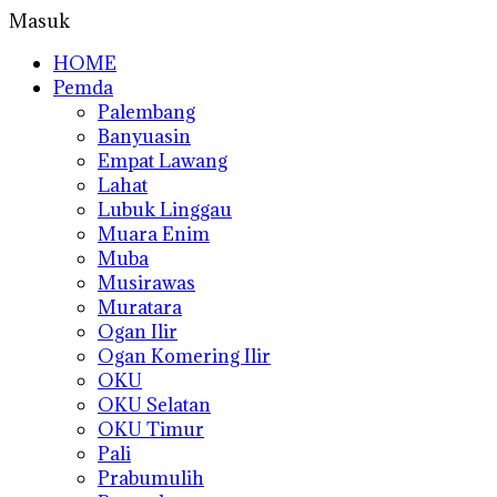
Masuk
HOME
Pemda
Palembang
Banyuasin
Empat Lawang
Lahat
Lubuk Linggau
Muara Enim
Muba
Musirawas
Muratara
Ogan Ilir
Ogan Komering Ilir
OKU
OKU Selatan
OKU Timur
Pali
Prabumulih