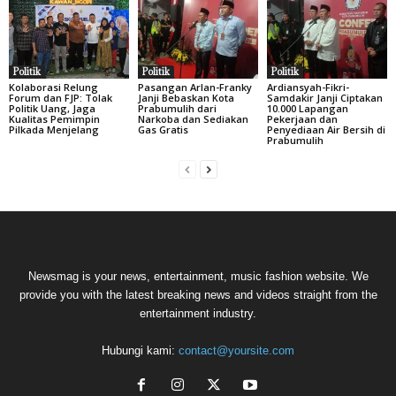
Politik
Politik
Politik
Kolaborasi Relung
Pasangan Arlan-Franky
Ardiansyah-Fikri-
Forum dan FJP: Tolak
Janji Bebaskan Kota
Samdakir Janji Ciptakan
Politik Uang, Jaga
Prabumulih dari
10.000 Lapangan
Kualitas Pemimpin
Narkoba dan Sediakan
Pekerjaan dan
Pilkada Menjelang
Gas Gratis
Penyediaan Air Bersih di
Prabumulih
Newsmag is your news, entertainment, music fashion website. We
provide you with the latest breaking news and videos straight from the
entertainment industry.
Hubungi kami:
contact@yoursite.com