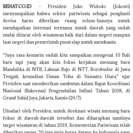
REHAT.CO.ID
– Presiden Joko Widodo (Jokowi)
menyampaikan bahwa sektor pariwisata sebagai penghasil
devisa harus diberikan ruang seluas-luasnya untuk
mendapatkan investasi terutama untuk daerah yang sudah
mulai diincar oleh wisatawan baik dari dalam negeri maupun
luar negeri dan pemerintah pusat siap untuk membantu.
“Saya rasa kemarin sudah kita sampaikan mengenai 10 Bali
baru tapi yang akan kita fokus kerjakan memang baru
Mandalika di NTB, Labuan Bajo di NTT, Borobudur di Jawa
Tengah, kemudian Danau Toba di Sumatra Utara,” ujar
Presiden saat memberikan sambutan dalam Rapat Koordinasi
Nasional (Rakornas) Pengendalian Inflasi Tahun 2018, di
Grand Sahid Jaya, Jakarta, Kamis (26/7).
Disadari oleh Presiden, untuk destinasi wisata memang baru
fokus di daerah-daerah tersebut dan diharapkan nantinya
target wisatawan di tahun 2019, Kementerian Pariwisata telah
diberikan target, 20 juta turis harus datang ke Indonesia yang