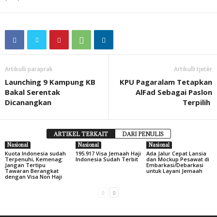
Artikulli paraprak
Artikulli tjetër
Launching 9 Kampung KB
KPU Pagaralam Tetapkan
Bakal Serentak
AlFad Sebagai Paslon
Dicanangkan
Terpilih
ARTIKEL TERKAIT
DARI PENULIS
Nasional
Nasional
Nasional
Kuota Indonesia sudah
195.917 Visa Jemaah Haji
Ada Jalur Cepat Lansia
Terpenuhi, Kemenag:
Indonesia Sudah Terbit
dan Mockup Pesawat di
Jangan Tertipu
Embarkasi/Debarkasi
Tawaran Berangkat
untuk Layani Jemaah
dengan Visa Non Haji