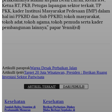
pelaksananya adalah Kepala Desa/Lurah, Ketua RW,
Ketua RT, PKB, Petugas lapangan sektor terkait, TP
PKK, kader Institusi Masyarakat Pedesaan (IMP) dalam
hal ini PPKBD dan Sub PPKBD, tokoh masyarakat,
tokoh adat, tokoh agama, tokoh pemuda serta kader
pembangunan lainnya,” papar Yenni(rd)
Artikulli paraprak
Warga Desak Perbaikan Jalan
Artikulli tjetër
Target 20 Juta Wisatawan, Presiden : Berikan Ruang
Investasi Sektor Pariwisata
ARTIKEL TERKAIT
DARI PENULIS
Kesehatan
Kesehatan
Jumlah Balita Stunting di
Berikan Perhatian, Dinkes
Prabumulih Menurun
Muba Berbagi Sembako di