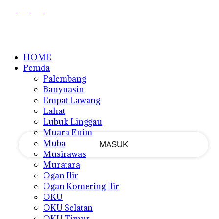
PEMULIHAN PASSWORD
MASUK
Masuk
SELAMAT DATANG!
Masuk ke akun Anda
HOME
Pemda
Palembang
Banyuasin
nama pengguna
Empat Lawang
Lahat
kata sandi Anda
Lubuk Linggau
Muara Enim
Muba
Musirawas
Muratara
Lupa kata sandi Anda?
Ogan Ilir
Ogan Komering Ilir
OKU
OKU Selatan
Memulihkan kata sandi anda
OKU Timur