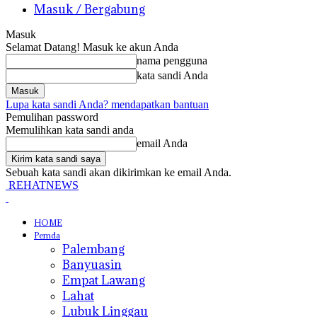
Masuk / Bergabung
Masuk
Selamat Datang! Masuk ke akun Anda
nama pengguna
kata sandi Anda
Lupa kata sandi Anda? mendapatkan bantuan
Pemulihan password
Memulihkan kata sandi anda
email Anda
Sebuah kata sandi akan dikirimkan ke email Anda.
REHATNEWS
HOME
Pemda
Palembang
Banyuasin
Empat Lawang
Lahat
Lubuk Linggau