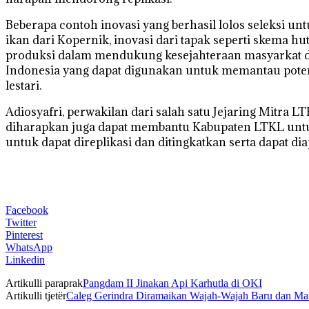
Beberapa contoh inovasi yang berhasil lolos seleksi un
ikan dari Kopernik, inovasi dari tapak seperti skema h
produksi dalam mendukung kesejahteraan masyarkat dan
Indonesia yang dapat digunakan untuk memantau poten
lestari.
Adiosyafri, perwakilan dari salah satu Jejaring Mitra 
diharapkan juga dapat membantu Kabupaten LTKL un
untuk dapat direplikasi dan ditingkatkan serta dapat diap
Facebook
Twitter
Pinterest
WhatsApp
Linkedin
Artikulli paraprak
Pangdam II Jinakan Api Karhutla di OKI
Artikulli tjetër
Caleg Gerindra Diramaikan Wajah-Wajah Baru dan Ma