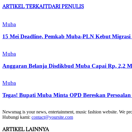
ARTIKEL TERKAIT
DARI PENULIS
Muba
15 Mei Deadline, Pemkab Muba-PLN Kebut Migras
Muba
Anggaran Belanja Disdikbud Muba Capai Rp, 2,2 Mil
Muba
Tegas! Bupati Muba Minta OPD Bereskan Persoalan
Newsmag is your news, entertainment, music fashion website. We provi
Hubungi kami:
contact@yoursite.com
ARTIKEL LAINNYA