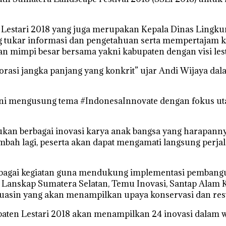
en Lestari 2018 yang juga merupakan Kepala Dinas Ling
ng tukar informasi dan pengetahuan serta mempertajam k
mimpi besar bersama yakni kabupaten dengan visi lest
borasi jangka panjang yang konkrit” ujar Andi Wijaya da
 ini mengusung tema #IndonesaInnovate dengan fokus uta
 berbagai inovasi karya anak bangsa yang harapannya b
bah lagi, peserta akan dapat mengamati langsung perja
rbagai kegiatan guna mendukung implementasi pembangu
 Lanskap Sumatera Selatan, Temu Inovasi, Santap Alam 
asin yang akan menampilkan upaya konservasi dan rest
bupaten Lestari 2018 akan menampilkan 24 inovasi dalam