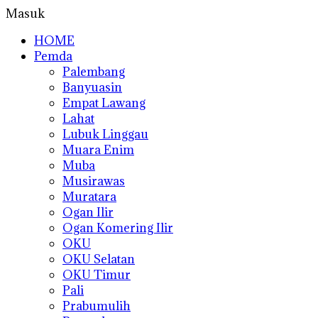
Masuk
HOME
Pemda
Palembang
Banyuasin
Empat Lawang
Lahat
Lubuk Linggau
Muara Enim
Muba
Musirawas
Muratara
Ogan Ilir
Ogan Komering Ilir
OKU
OKU Selatan
OKU Timur
Pali
Prabumulih