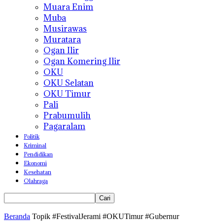
Muara Enim
Muba
Musirawas
Muratara
Ogan Ilir
Ogan Komering Ilir
OKU
OKU Selatan
OKU Timur
Pali
Prabumulih
Pagaralam
Politik
Kriminal
Pendidikan
Ekonomi
Kesehatan
Olahraga
Beranda
Topik
#FestivalJerami #OKUTimur #Gubernur