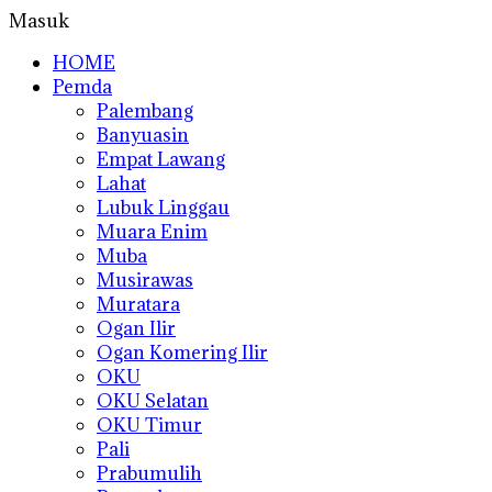
Masuk
HOME
Pemda
Palembang
Banyuasin
Empat Lawang
Lahat
Lubuk Linggau
Muara Enim
Muba
Musirawas
Muratara
Ogan Ilir
Ogan Komering Ilir
OKU
OKU Selatan
OKU Timur
Pali
Prabumulih