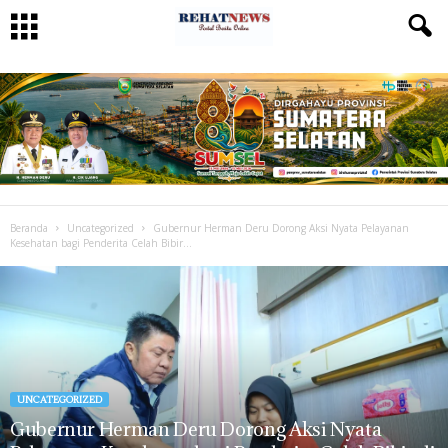
Beranda
Uncategorized
Gubernur Herman Deru Dorong Aksi Nyata Pelayanan
Kesehatan bagi Penderita Celah Bibir...
UNCATEGORIZED
Gubernur Herman Deru Dorong Aksi Nyata