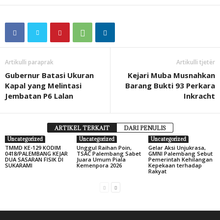
Artikulli paraprak
Artikulli tjetër
Gubernur Batasi Ukuran
Kejari Muba Musnahkan
Kapal yang Melintasi
Barang Bukti 93 Perkara
Jembatan P6 Lalan
Inkracht
ARTIKEL TERKAIT
DARI PENULIS
Uncategorized
Uncategorized
Uncategorized
TMMD KE-129 KODIM
Unggul Raihan Poin,
Gelar Aksi Unjukrasa,
0418/PALEMBANG KEJAR
TSAC Palembang Sabet
GMNI Palembang Sebut
DUA SASARAN FISIK DI
Juara Umum Piala
Pemerintah Kehilangan
SUKARAMI
Kemenpora 2026
Kepekaan terhadap
Rakyat