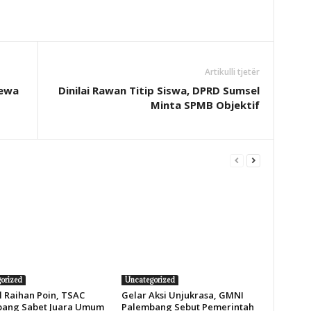
Artikulli tjetër
mewa
Dinilai Rawan Titip Siswa, DPRD Sumsel
Minta SPMB Objektif
orized
Uncategorized
 Raihan Poin, TSAC
Gelar Aksi Unjukrasa, GMNI
ang Sabet Juara Umum
Palembang Sebut Pemerintah