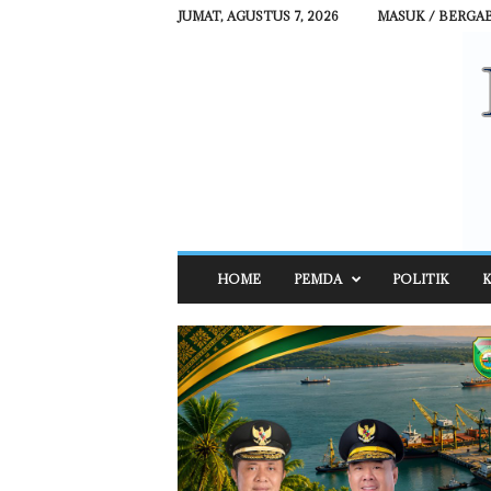
JUMAT, AGUSTUS 7, 2026
MASUK / BERGA
R
HOME
PEMDA
POLITIK
K
E
H
A
T
N
E
W
S