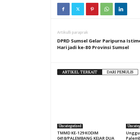
Artikulli paraprak
DPRD Sumsel Gelar Paripurna Isti
Hari jadi ke-80 Provinsi Sumsel
ARTIKEL TERKAIT
DARI PENULIS
Uncategorized
Uncateg
TMMD KE-129 KODIM
Unggul
0418/PALEMBANG KEJAR DUA
Palemb