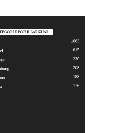
TEGORI E POPULLARIZUAR
1083
815
el
230
aga
208
mbang
188
omi
176
a