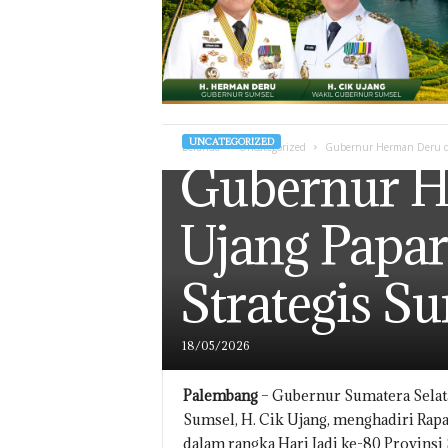
UNCATEGORIZED
Beranda
Uncategorized
Gubernur Herman Deru da
Gubernur H
Ujang Papa
Strategis S
18/05/2026
Palembang
– Gubernur Sumatera Selat
Sumsel, H. Cik Ujang, menghadiri Rap
dalam rangka Hari Jadi ke-80 Provinsi