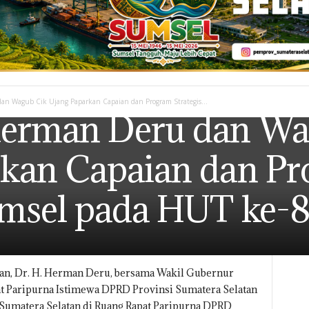
n Wagub Cik Ujang Paparkan Capaian dan Program Strategis...
erman Deru dan Wa
rkan Capaian dan P
umsel pada HUT ke-8
an, Dr. H. Herman Deru, bersama Wakil Gubernur
at Paripurna Istimewa DPRD Provinsi Sumatera Selatan
 Sumatera Selatan di Ruang Rapat Paripurna DPRD