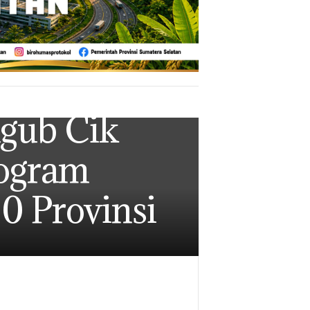
gub Cik
rogram
0 Provinsi