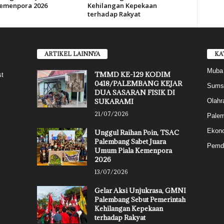
Kemenpora 2026
Kehilangan Kepekaan
terhadap Rakyat
ARTIKEL LAINNYA
KA
Muba
TMMD KE-129 KODIM
st
0418/PALEMBANG KEJAR
Sums
DUA SASARAN FISIK DI
SUKARAMI
Olahr
21/07/2026
Pale
Ekon
Unggul Raihan Poin, TSAC
Palembang Sabet Juara
Pemd
Umum Piala Kemenpora
2026
13/07/2026
Gelar Aksi Unjukrasa, GMNI
Palembang Sebut Pemerintah
Kehilangan Kepekaan
terhadap Rakyat