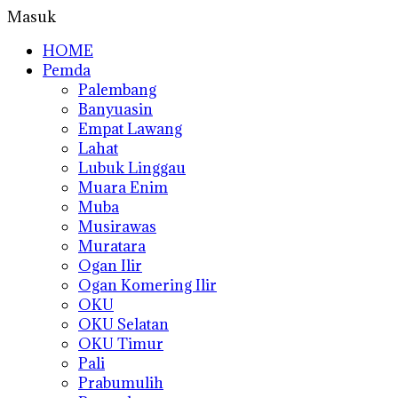
Masuk
HOME
Pemda
Palembang
Banyuasin
Empat Lawang
Lahat
Lubuk Linggau
Muara Enim
Muba
Musirawas
Muratara
Ogan Ilir
Ogan Komering Ilir
OKU
OKU Selatan
OKU Timur
Pali
Prabumulih