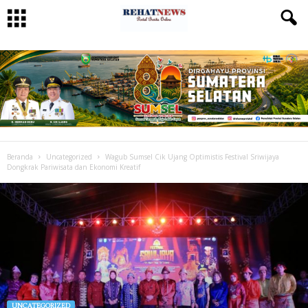
Beranda
Uncategorized
Wagub Sumsel Cik Ujang Optimistis Festival Sriwijaya
Dongkrak Pariwisata dan Ekonomi Kreatif
UNCATEGORIZED