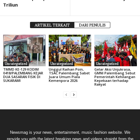
Triliun
ARTIKEL TERKAIT
DARI PENULIS
Uncategorized
Uncategorized
Uncategorized
TMMD KE-129 KODIM
Unggul Raihan Poin,
Gelar Aksi Unjukrasa,
0418/PALEMBANG KEJAR
TSAC Palembang Sabet
GMNI Palembang Sebut
DUA SASARAN FISIK DI
Juara Umum Piala
Pemerintah Kehilangan
SUKARAMI
Kemenpora 2026
Kepekaan terhadap
Rakyat
Newsmag is your news, entertainment, music fashion website. We
provide you with the latest breaking news and videos straight from the