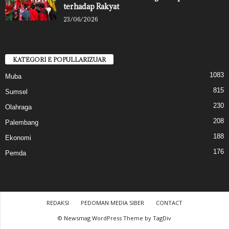
terhadap Rakyat
23/06/2026
KATEGORI E POPULLARIZUAR
1083
Muba
815
Sumsel
230
Olahraga
208
Palembang
188
Ekonomi
176
Pemda
REDAKSI
PEDOMAN MEDIA SIBER
CONTACT
© Newsmag WordPress Theme by TagDiv