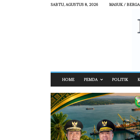
SABTU, AGUSTUS 8, 2026
MASUK / BERG
R
HOME
PEMDA
POLITIK
K
E
H
A
T
N
E
W
S