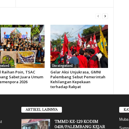
orized
Uncategorized
 Raihan Poin, TSAC
Gelar Aksi Unjukrasa, GMNI
ang Sabet Juara Umum
Palembang Sebut Pemerintah
Kemenpora 2026
Kehilangan Kepekaan
terhadap Rakyat
ARTIKEL LAINNYA
KA
Muba
TMMD KE-129 KODIM
st
0418/PALEMBANG KEJAR
Sums