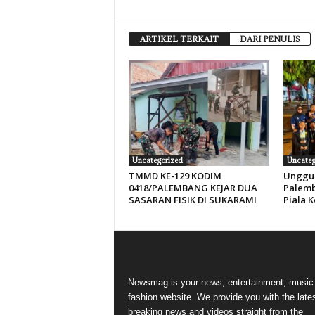
ARTIKEL TERKAIT
DARI PENULIS
Uncategorized
Uncateg
TMMD KE-129 KODIM
Unggul
0418/PALEMBANG KEJAR DUA
Palemb
SASARAN FISIK DI SUKARAMI
Piala 
Newsmag is your news, entertainment, music
fashion website. We provide you with the late
breaking news and videos straight from the