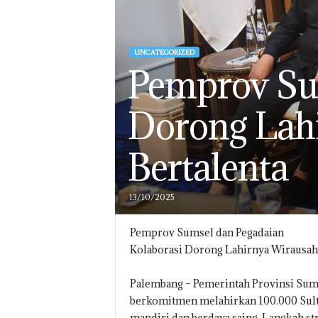
UNCATEGORIZED
Pemprov Sum
Dorong Lah
Bertalenta
13/10/2025
Pemprov Sumsel dan Pegadaian
Kolaborasi Dorong Lahirnya Wirausah
Palembang – Pemerintah Provinsi Suma
berkomitmen melahirkan 100.000 Sulta
mandiri dan berdaya saing. Langkah s