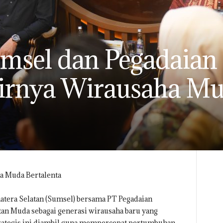
sel dan Pegadaian 
irnya Wirausaha M
a Muda Bertalenta
tera Selatan (Sumsel) bersama PT Pegadaian
n Muda sebagai generasi wirausaha baru yang
trategis ini diambil guna mempercepat pertumbuhan