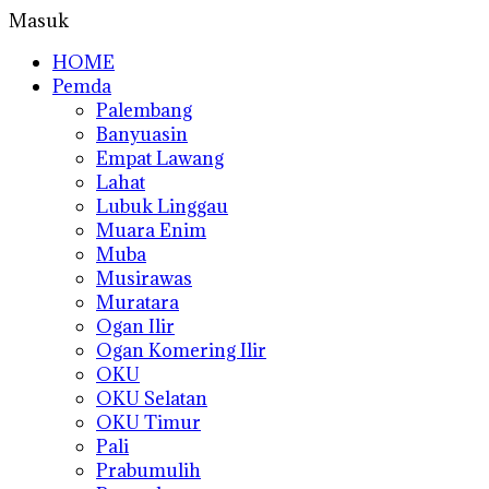
Masuk
HOME
Pemda
Palembang
Banyuasin
Empat Lawang
Lahat
Lubuk Linggau
Muara Enim
Muba
Musirawas
Muratara
Ogan Ilir
Ogan Komering Ilir
OKU
OKU Selatan
OKU Timur
Pali
Prabumulih