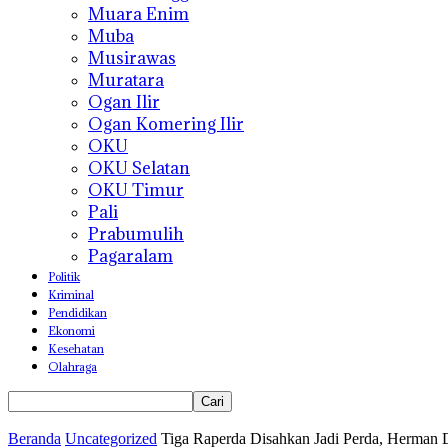
Muara Enim
Muba
Musirawas
Muratara
Ogan Ilir
Ogan Komering Ilir
OKU
OKU Selatan
OKU Timur
Pali
Prabumulih
Pagaralam
Politik
Kriminal
Pendidikan
Ekonomi
Kesehatan
Olahraga
Beranda
Uncategorized
Tiga Raperda Disahkan Jadi Perda, Herman