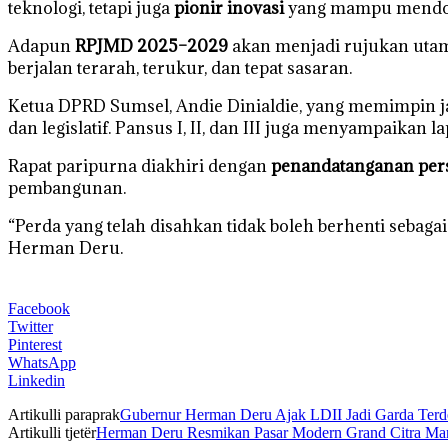
teknologi, tetapi juga
pionir inovasi
yang mampu mendoro
Adapun
RPJMD 2025–2029
akan menjadi rujukan utam
berjalan terarah, terukur, dan tepat sasaran.
Ketua DPRD Sumsel, Andie Dinialdie, yang memimpin j
dan legislatif. Pansus I, II, dan III juga menyampaik
Rapat paripurna diakhiri dengan
penandatanganan per
pembangunan.
“Perda yang telah disahkan tidak boleh berhenti sebag
Herman Deru.
Facebook
Twitter
Pinterest
WhatsApp
Linkedin
Artikulli paraprak
Gubernur Herman Deru Ajak LDII Jadi Garda Terd
Artikulli tjetër
Herman Deru Resmikan Pasar Modern Grand Citra Man