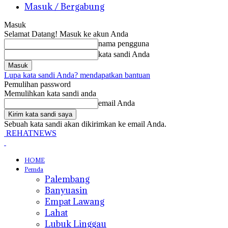
Masuk / Bergabung
Masuk
Selamat Datang! Masuk ke akun Anda
nama pengguna
kata sandi Anda
Lupa kata sandi Anda? mendapatkan bantuan
Pemulihan password
Memulihkan kata sandi anda
email Anda
Sebuah kata sandi akan dikirimkan ke email Anda.
REHATNEWS
HOME
Pemda
Palembang
Banyuasin
Empat Lawang
Lahat
Lubuk Linggau