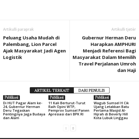
Artikulli paraprak
Artikulli tjetër
Peluang Usaha Mudah di
Gubernur Herman Deru
Palembang, Lion Parcel
Harapkan AMPHURI
Ajak Masyarakat Jadi Agen
Menjadi Referensi Bagi
Logistik
Masyarakat Dalam Memilih
Travel Perjalanan Umroh
dan Haji
ARTIKEL TERKAIT
DARI PENULIS
Publikasi
Publikasi
Publikasi
Di HUT Pagar Alam ke-
11 Kali Berturut-Turut
Wagub Sumsel H Cik
24, Gubernur Herman
Raih Opini WTP,
Ujang Letakkan Batu
Deru Tegaskan
Pemprov Sumsel Panen
Pertama Masjid Al-
Pentingnya Jaga Budaya
Apresiasi dari BPK RI
Hijrah di Beverly Hill
dan Alam
Kota Lubuk Linggau