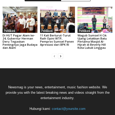
Publikasi
Publikasi
Publikasi
Di HUT Pagar Alam ke-
11 Kali Berturut-Turut
Wagub Sumsel H Cik
24, Gubernur Herman
Raih Opini WTP,
Ujang Letakkan Batu
Deru Tegaskan
Pemprov Sumsel Panen
Pertama Masjid Al-
Pentingnya Jaga Budaya
Apresiasi dari BPK RI
Hijrah di Beverly Hill
dan Alam
Kota Lubuk Linggau
Newsmag is your news, entertainment, music fashion website. We
provide you with the latest breaking news and videos straight from the
entertainment industry.
Hubungi kami:
contact@yoursite.com