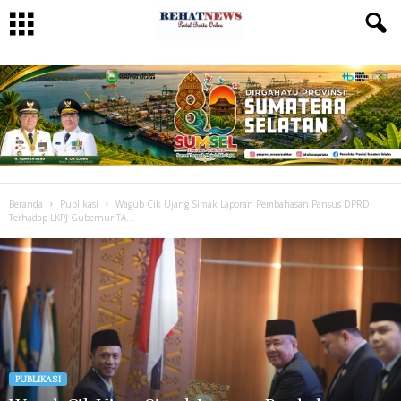
Beranda
Publikasi
Wagub Cik Ujang Simak Laporan Pembahasan Pansus DPRD
Terhadap LKPJ Gubernur TA...
PUBLIKASI