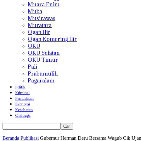
Muara Enim
Muba
Musirawas
Muratara
Ogan Ilir
Ogan Komering Ilir
OKU
OKU Selatan
OKU Timur
Pali
Prabumulih
Pagaralam
Politik
Kriminal
Pendidikan
Ekonomi
Kesehatan
Olahraga
Beranda
Publikasi
Gubernur Herman Deru Bersama Wagub Cik Ujang 