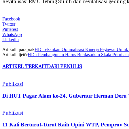
Revitalisasi RMU Tebing Suluh dan revitalisasi gedung k
Facebook
Twitter
Pinterest
WhatsApp
Linkedin
Artikulli paraprak
HD Tekankan Optimalisasi Kinerja Pegawai Untuk
Artikulli tjetër
HD : Pembangunan Harus Berdasarkan Skala Prioritas
ARTIKEL TERKAIT
DARI PENULIS
Publikasi
Di HUT Pagar Alam ke-24, Gubernur Herman Deru 
Publikasi
11 Kali Berturut-Turut Raih Opini WTP, Pemprov Su