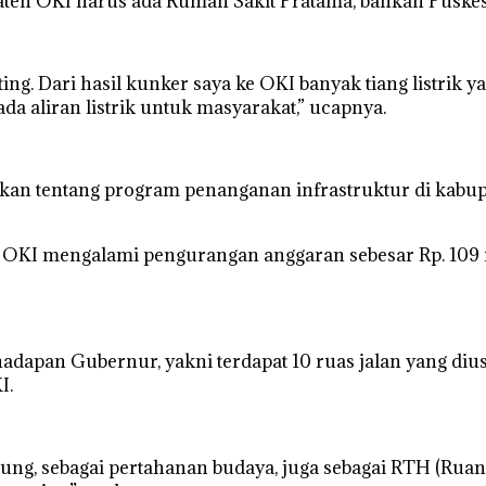
aten OKI harus ada Rumah Sakit Pratama, bahkan Puskes
ing. Dari hasil kunker saya ke OKI banyak tiang listrik y
da aliran listrik untuk masyarakat,” ucapnya.
an tentang program penanganan infrastruktur di kabup
OKI mengalami pengurangan anggaran sebesar Rp. 109 m
adapan Gubernur, yakni terdapat 10 ruas jalan yang d
I.
g, sebagai pertahanan budaya, juga sebagai RTH (Ruang 