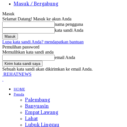
Masuk / Bergabung
Masuk
Selamat Datang! Masuk ke akun Anda
nama pengguna
kata sandi Anda
Lupa kata sandi Anda? mendapatkan bantuan
Pemulihan password
Memulihkan kata sandi anda
email Anda
Sebuah kata sandi akan dikirimkan ke email Anda.
REHATNEWS
HOME
Pemda
Palembang
Banyuasin
Empat Lawang
Lahat
Lubuk Linggau