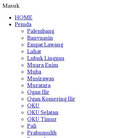
Masuk
HOME
Pemda
Palembang
Banyuasin
Empat Lawang
Lahat
Lubuk Linggau
Muara Enim
Muba
Musirawas
Muratara
Ogan Ilir
Ogan Komering Ilir
OKU
OKU Selatan
OKU Timur
Pali
Prabumulih