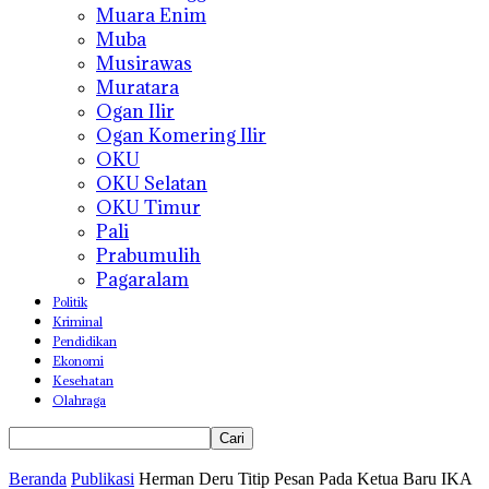
Muara Enim
Muba
Musirawas
Muratara
Ogan Ilir
Ogan Komering Ilir
OKU
OKU Selatan
OKU Timur
Pali
Prabumulih
Pagaralam
Politik
Kriminal
Pendidikan
Ekonomi
Kesehatan
Olahraga
Beranda
Publikasi
Herman Deru Titip Pesan Pada Ketua Baru IKA