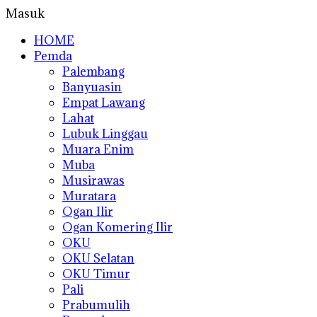
Masuk
HOME
Pemda
Palembang
Banyuasin
Empat Lawang
Lahat
Lubuk Linggau
Muara Enim
Muba
Musirawas
Muratara
Ogan Ilir
Ogan Komering Ilir
OKU
OKU Selatan
OKU Timur
Pali
Prabumulih