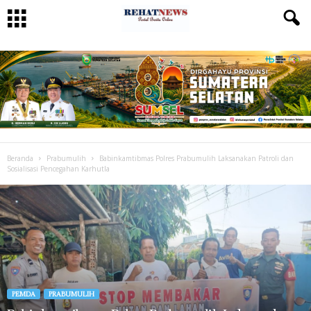
Beranda
Prabumulih
Babinkamtibmas Polres Prabumulih Laksanakan Patroli dan
Sosialisasi Pencegahan Karhutla
PEMDA
PRABUMULIH