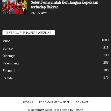
Sebut Pemerintah Kehilangan Kepekaan
terhadap Rakyat
23/06/2026
KATEGORI E POPULLARIZUAR
1083
Muba
815
Sumsel
230
Olahraga
208
Palembang
188
Ekonomi
176
Pemda
REDAKSI
PEDOMAN MEDIA SIBER
CONTACT
© Newsmag WordPress Theme by TagDiv