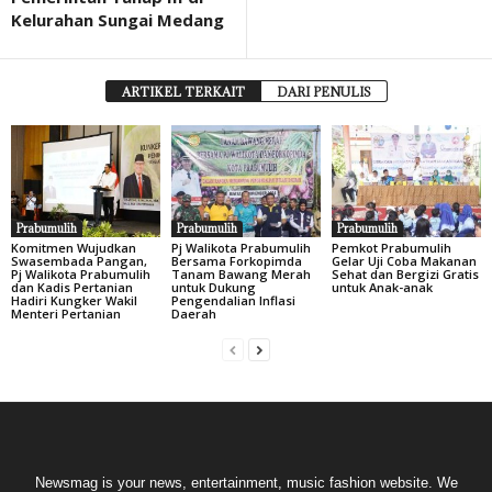
Kelurahan Sungai Medang
ARTIKEL TERKAIT
DARI PENULIS
Prabumulih
Prabumulih
Prabumulih
Komitmen Wujudkan
Pj Walikota Prabumulih
Pemkot Prabumulih
Swasembada Pangan,
Bersama Forkopimda
Gelar Uji Coba Makanan
Pj Walikota Prabumulih
Tanam Bawang Merah
Sehat dan Bergizi Gratis
dan Kadis Pertanian
untuk Dukung
untuk Anak-anak
Hadiri Kungker Wakil
Pengendalian Inflasi
Menteri Pertanian
Daerah
Newsmag is your news, entertainment, music fashion website. We