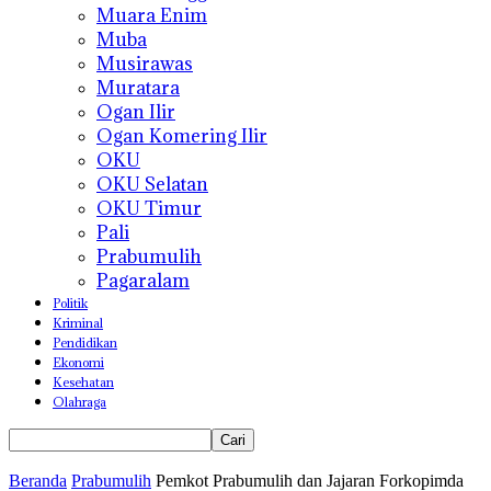
Muara Enim
Muba
Musirawas
Muratara
Ogan Ilir
Ogan Komering Ilir
OKU
OKU Selatan
OKU Timur
Pali
Prabumulih
Pagaralam
Politik
Kriminal
Pendidikan
Ekonomi
Kesehatan
Olahraga
Beranda
Prabumulih
Pemkot Prabumulih dan Jajaran Forkopimda