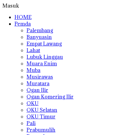
Masuk
HOME
Pemda
Palembang
Banyuasin
Empat Lawang
Lahat
Lubuk Linggau
Muara Enim
Muba
Musirawas
Muratara
Ogan Ilir
Ogan Komering Ilir
OKU
OKU Selatan
OKU Timur
Pali
Prabumulih