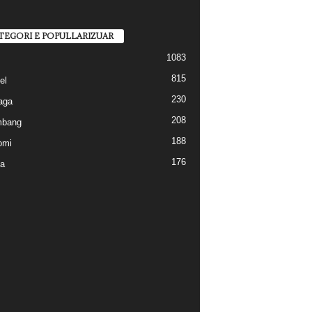
TEGORI E POPULLARIZUAR
1083
815
el
230
aga
208
mbang
188
omi
176
a