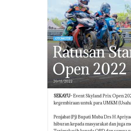
OTOMOTIF
Ratusan Sta
Open 2022
20/11/2022
SEKAYU-
Event Skyland Prix Open 202
kegembiraan untuk para UMKM (Usaha
Penjabat (Pj) Bupati Muba Drs H Apriy
hiburan kepada masyarakat dan juga 
Terimakasih kepada OPD dan semua pani