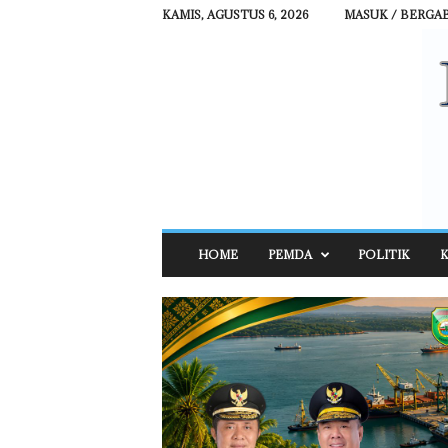
KAMIS, AGUSTUS 6, 2026
MASUK / BERGA
R
HOME
PEMDA
POLITIK
K
E
H
A
T
N
E
W
S