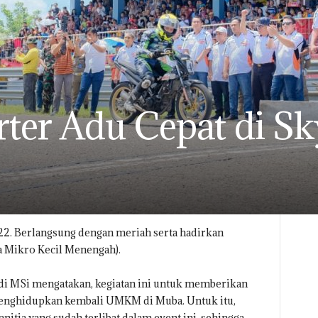
rter Adu Cepat di Sk
2. Berlangsung dengan meriah serta hadirkan
 Mikro Kecil Menengah).
adi MSi mengatakan, kegiatan ini untuk memberikan
menghidupkan kembali UMKM di Muba. Untuk itu,
tia yang sudah terlibat dalam event ini, sehingga