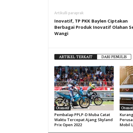
Artikulli paraprak
Inovatif, TP PKK Baylen Ciptakan
Berbagai Produk Inovatif Olahan S
Wangi
ARTIKEL TERKAIT
DARI PENULIS
Otomotif
Otomoti
Pembalap PPLP-D Muba Catat
Kurang
Waktu Tercepat Ajang Skyland
Perus
Prix Open 2022
Mobil L