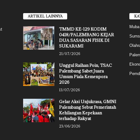
ARTIKEL LAINNYA
KA
Muba
TMMD KE-129 KODIM
st
0418/PALEMBANG KEJAR
Sums
DUA SASARAN FISIK DI
SUKARAMI
Olahr
21/07/2026
Pale
Ekon
Unggul Raihan Poin, TSAC
Palembang Sabet Juara
Pemd
Umum Piala Kemenpora
2026
13/07/2026
Gelar Aksi Unjukrasa, GMNI
Palembang Sebut Pemerintah
Kehilangan Kepekaan
terhadap Rakyat
23/06/2026