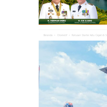
Beranda
Otomotif
Ratusan Starter Adu Cepat di 