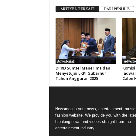
ARTIKEL TERKAIT
DARI PENULIS
Advertorial
Advertor
DPRD Sumsel Menerima dan
Komisi
Menyetujui LKPJ Gubernur
Jadwal
Tahun Anggaran 2025
Calon 
Newsmag is your news, entertainment, music
fashion website. We provide you with the late
breaking news and videos straight from the
entertainment industry.