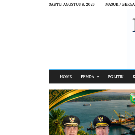
SABTU, AGUSTUS 8, 2026
MASUK / BERG
R
HOME
PEMDA
POLITIK
K
E
H
A
T
N
E
W
S