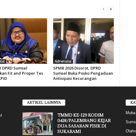
ial
Advertorial
 I DPRD Sumsel
SPMB 2026 Disorot, DPRD
kan Fit and Proper Tes
Sumsel Buka Posko Pengaduan
KPID
Antisipasi Kecurangan
ARTIKEL LAINNYA
KA
Muba
TMMD KE-129 KODIM
st
0418/PALEMBANG KEJAR
Sums
DUA SASARAN FISIK DI
SUKARAMI
Olahr