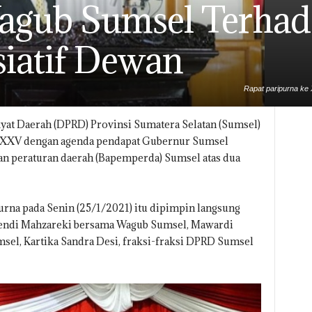
agub Sumsel Terha
siatif Dewan
Rapat paripurna ke
at Daerah (DPRD) Provinsi Sumatera Selatan (Sumsel)
e XXV dengan agenda pendapat Gubernur Sumsel
n peraturan daerah (Bapemperda) Sumsel atas dua
purna pada Senin (25/1/2021) itu dipimpin langsung
endi Mahzareki bersama Wagub Sumsel, Mawardi
el, Kartika Sandra Desi, fraksi-fraksi DPRD Sumsel