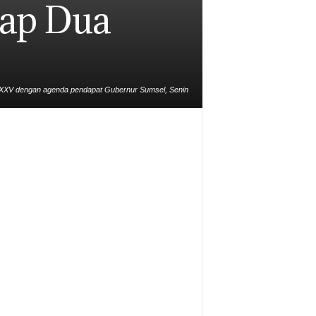
dap Dua
 XXV dengan agenda pendapat Gubernur Sumsel, Senin
(25/1/2021)