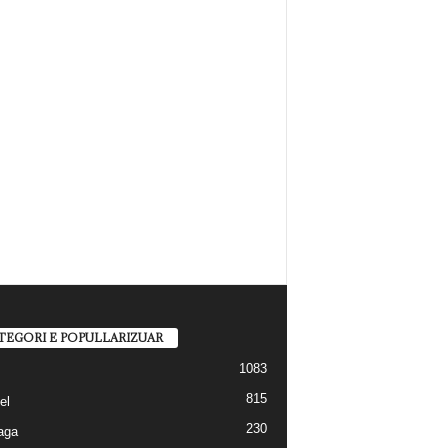
TEGORI E POPULLARIZUAR
1083
815
el
230
aga