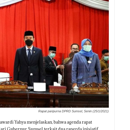
Rapat paripurna DPRD Sumsel, Senin (25/1/2021)
wardi Yahya menjelaskan, bahwa agenda rapat
ri Gubernur Sumsel terkait dua raperda inisiatif