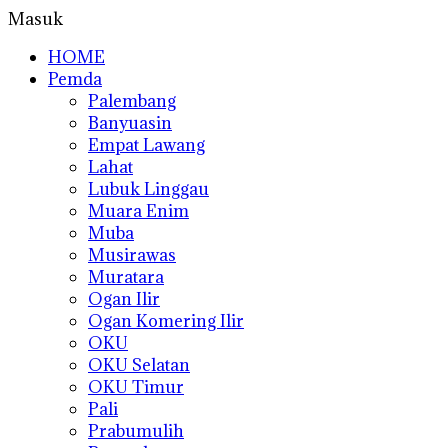
Masuk
HOME
Pemda
Palembang
Banyuasin
Empat Lawang
Lahat
Lubuk Linggau
Muara Enim
Muba
Musirawas
Muratara
Ogan Ilir
Ogan Komering Ilir
OKU
OKU Selatan
OKU Timur
Pali
Prabumulih