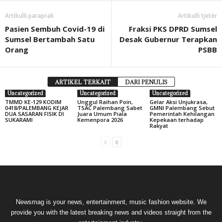
Artikulli paraprak
Artikulli tjetër
Pasien Sembuh Covid-19 di
Fraksi PKS DPRD Sumsel
Sumsel Bertambah Satu
Desak Gubernur Terapkan
Orang
PSBB
ARTIKEL TERKAIT
DARI PENULIS
Uncategorized
Uncategorized
Uncategorized
TMMD KE-129 KODIM
Unggul Raihan Poin,
Gelar Aksi Unjukrasa,
0418/PALEMBANG KEJAR
TSAC Palembang Sabet
GMNI Palembang Sebut
DUA SASARAN FISIK DI
Juara Umum Piala
Pemerintah Kehilangan
SUKARAMI
Kemenpora 2026
Kepekaan terhadap
Rakyat
Newsmag is your news, entertainment, music fashion website. We
provide you with the latest breaking news and videos straight from the