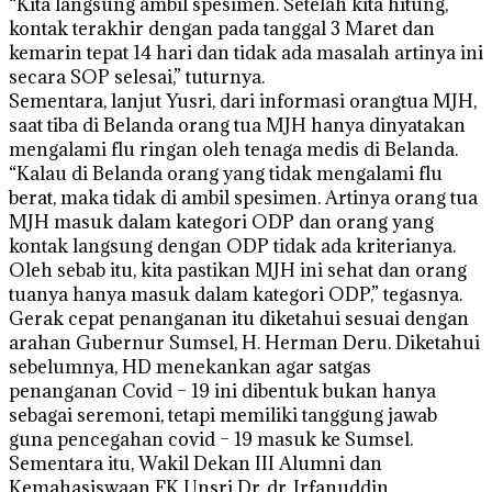
“Kita langsung ambil spesimen. Setelah kita hitung,
kontak terakhir dengan pada tanggal 3 Maret dan
kemarin tepat 14 hari dan tidak ada masalah artinya ini
secara SOP selesai,” tuturnya.
Sementara, lanjut Yusri, dari informasi orangtua MJH,
saat tiba di Belanda orang tua MJH hanya dinyatakan
mengalami flu ringan oleh tenaga medis di Belanda.
“Kalau di Belanda orang yang tidak mengalami flu
berat, maka tidak di ambil spesimen. Artinya orang tua
MJH masuk dalam kategori ODP dan orang yang
kontak langsung dengan ODP tidak ada kriterianya.
Oleh sebab itu, kita pastikan MJH ini sehat dan orang
tuanya hanya masuk dalam kategori ODP,” tegasnya.
Gerak cepat penanganan itu diketahui sesuai dengan
arahan Gubernur Sumsel, H. Herman Deru. Diketahui
sebelumnya, HD menekankan agar satgas
penanganan Covid – 19 ini dibentuk bukan hanya
sebagai seremoni, tetapi memiliki tanggung jawab
guna pencegahan covid – 19 masuk ke Sumsel.
Sementara itu, Wakil Dekan III Alumni dan
Kemahasiswaan FK Unsri Dr. dr. Irfanuddin