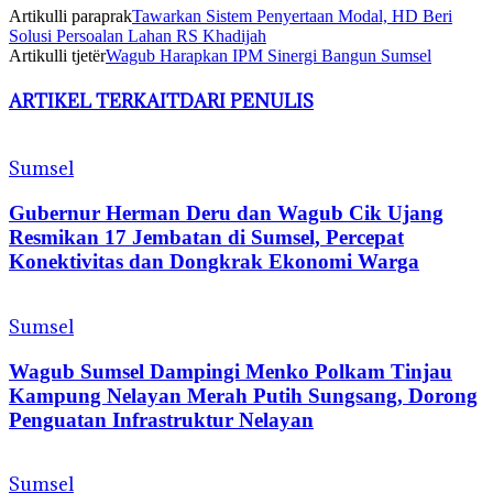
Artikulli paraprak
Tawarkan Sistem Penyertaan Modal, HD Beri
Solusi Persoalan Lahan RS Khadijah
Artikulli tjetër
Wagub Harapkan IPM Sinergi Bangun Sumsel
ARTIKEL TERKAIT
DARI PENULIS
Sumsel
Gubernur Herman Deru dan Wagub Cik Ujang
Resmikan 17 Jembatan di Sumsel, Percepat
Konektivitas dan Dongkrak Ekonomi Warga
Sumsel
Wagub Sumsel Dampingi Menko Polkam Tinjau
Kampung Nelayan Merah Putih Sungsang, Dorong
Penguatan Infrastruktur Nelayan
Sumsel