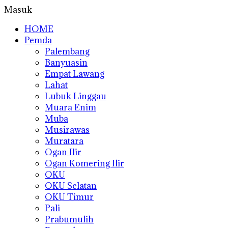
Masuk
HOME
Pemda
Palembang
Banyuasin
Empat Lawang
Lahat
Lubuk Linggau
Muara Enim
Muba
Musirawas
Muratara
Ogan Ilir
Ogan Komering Ilir
OKU
OKU Selatan
OKU Timur
Pali
Prabumulih