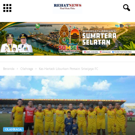
Beranda
Olahraga
Kas Hartadi Liburkan Pemain Sriwijaya FC
OLAHRAGA