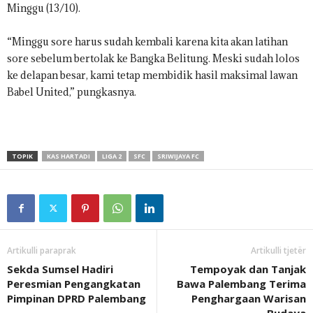
Minggu (13/10).
“Minggu sore harus sudah kembali karena kita akan latihan
sore sebelum bertolak ke Bangka Belitung. Meski sudah lolos
ke delapan besar, kami tetap membidik hasil maksimal lawan
Babel United,” pungkasnya.
TOPIK
KAS HARTADI
LIGA 2
SFC
SRIWIJAYA FC
Artikulli paraprak
Artikulli tjetër
Sekda Sumsel Hadiri
Tempoyak dan Tanjak
Peresmian Pengangkatan
Bawa Palembang Terima
Pimpinan DPRD Palembang
Penghargaan Warisan