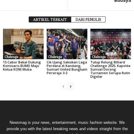
Budaya
ARTIKEL TERKAIT
DARI PENULIS
Olahraga
Olahraga
Olahraga
15 Cabor Bakal Dukung
Cik Ujang Saksikan Laga
Tutup Relung Billiard
Komisaris BUMD Maju
Perdana di Kandang,
Challenge 2025, Kapolda
Ketua KONI Muba
Sumsel United Bungkam
Sumsel Dorong
Persiraja 3-2
Turnamen Serupa Rutin
Digelar
Newsmag is your news, entertainment, music fashion website. We
provide you with the latest breaking news and videos straight from the