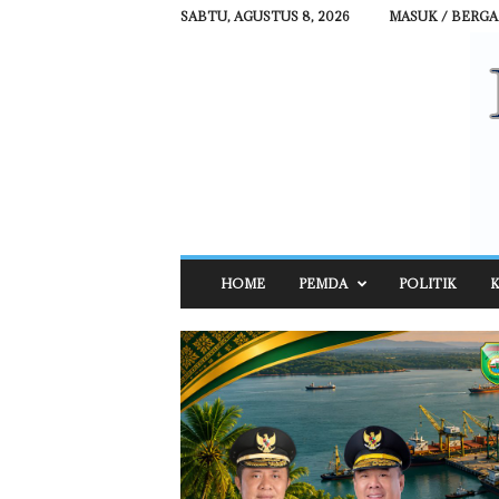
SABTU, AGUSTUS 8, 2026
MASUK / BERG
R
HOME
PEMDA
POLITIK
K
E
H
A
T
N
E
W
S