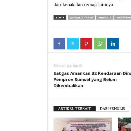
dan kenakalan remaja lainnya.
TOPIK
MAWARDI YAHYA
OGAN ILIR
PALEMBA
Artikulli paraprak
Satgas Amankan 32 Kendaraan Din
Pemprov Sumsel yang Belum
Dikembalikan
ARTIKEL TERKAIT
DARI PENULIS