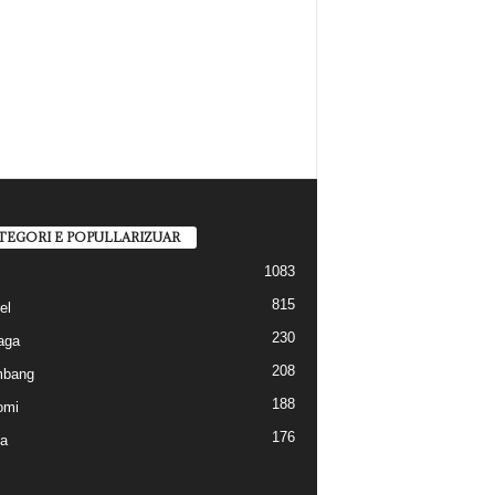
TEGORI E POPULLARIZUAR
1083
815
el
230
aga
208
mbang
188
omi
176
a