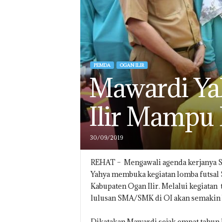
PEMDA
OGAN ILIR
Mawardi Yak
Ilir Mampu 
30/09/2019
REHAT – Mengawali agenda kerjanya S
Yahya membuka kegiatan lomba futsal S
Kabupaten Ogan Ilir. Melalui kegiatan 
lulusan SMA/SMK di OI akan semakin be
Dikatakan Mawardi sejak empat tahun lal