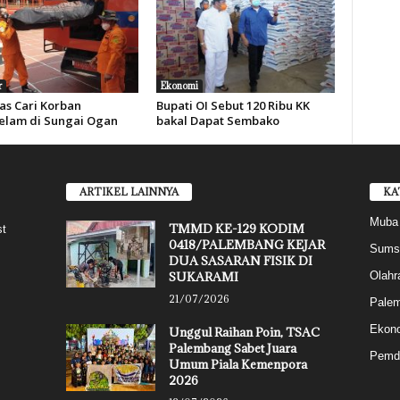
r
Ekonomi
as Cari Korban
Bupati OI Sebut 120 Ribu KK
lam di Sungai Ogan
bakal Dapat Sembako
ARTIKEL LAINNYA
KA
Muba
TMMD KE-129 KODIM
st
0418/PALEMBANG KEJAR
Sums
DUA SASARAN FISIK DI
SUKARAMI
Olahr
21/07/2026
Pale
Ekon
Unggul Raihan Poin, TSAC
Palembang Sabet Juara
Pemd
Umum Piala Kemenpora
2026