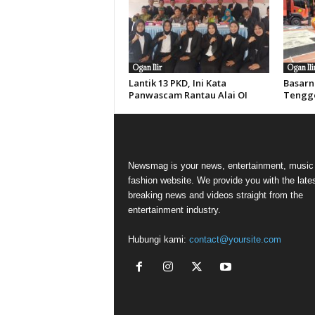
Ogan Ilir
Ogan Ili
Lantik 13 PKD, Ini Kata
Basarn
Panwascam Rantau Alai OI
Tengge
Newsmag is your news, entertainment, music
fashion website. We provide you with the late
breaking news and videos straight from the
entertainment industry.
Hubungi kami:
contact@yoursite.com