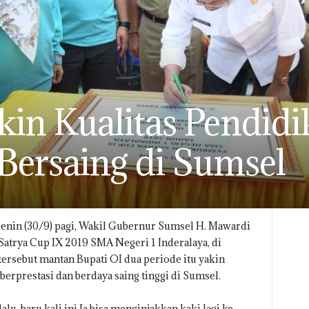
in Kualitas Pendidi
Bersaing di Sumsel
enin (30/9) pagi, Wakil Gubernur Sumsel H. Mawardi
atrya Cup IX 2019 SMA Negeri 1 Inderalaya, di
tersebut mantan Bupati OI dua periode itu yakin
rprestasi dan berdaya saing tinggi di Sumsel.
u, baru kali ini Ia bisa menginjakkan kaki lagi ke