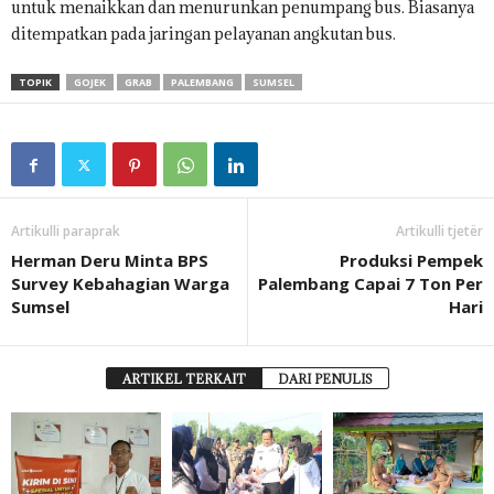
untuk menaikkan dan menurunkan penumpang bus. Biasanya
ditempatkan pada jaringan pelayanan angkutan bus.
TOPIK
GOJEK
GRAB
PALEMBANG
SUMSEL
Artikulli paraprak
Artikulli tjetër
Herman Deru Minta BPS
Produksi Pempek
Survey Kebahagian Warga
Palembang Capai 7 Ton Per
Sumsel
Hari
ARTIKEL TERKAIT
DARI PENULIS