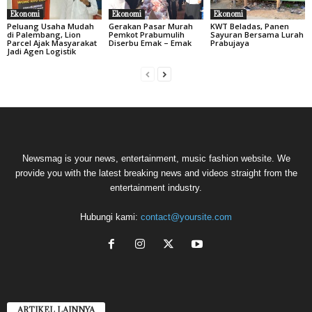
Ekonomi
Ekonomi
Ekonomi
Peluang Usaha Mudah
Gerakan Pasar Murah
KWT Beladas, Panen
di Palembang, Lion
Pemkot Prabumulih
Sayuran Bersama Lurah
Parcel Ajak Masyarakat
Diserbu Emak – Emak
Prabujaya
Jadi Agen Logistik
Newsmag is your news, entertainment, music fashion website. We
provide you with the latest breaking news and videos straight from the
entertainment industry.
Hubungi kami:
contact@yoursite.com
ARTIKEL LAINNYA