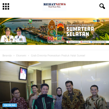
Beranda
Ekonomi
Grab Diminta Promosikan Produk Halal Sumsel
EKONOMI