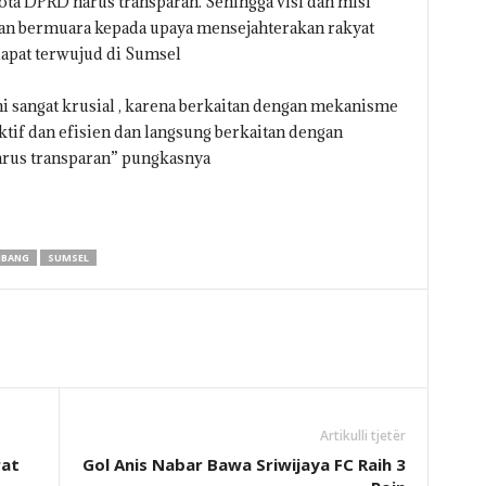
ta DPRD harus transparan. Sehingga visi dan misi
an bermuara kepada upaya mensejahterakan rakyat
apat terwujud di Sumsel
 sangat krusial , karena berkaitan dengan mekanisme
tif dan efisien dan langsung berkaitan dengan
arus transparan” pungkasnya
MBANG
SUMSEL
Artikulli tjetër
rat
Gol Anis Nabar Bawa Sriwijaya FC Raih 3