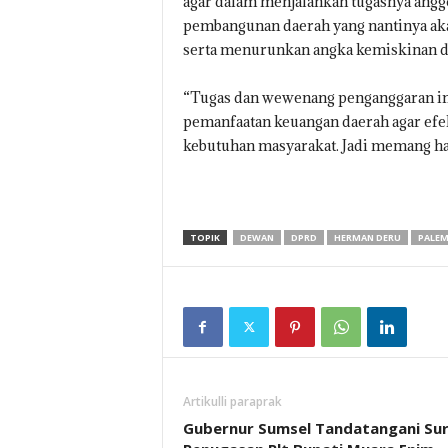
agar dalam menjalankan tugasnya anggo
pembangunan daerah yang nantinya ak
serta menurunkan angka kemiskinan d
“Tugas dan wewenang penganggaran ini
pemanfaatan keuangan daerah agar efek
kebutuhan masyarakat. Jadi memang h
TOPIK
DEWAN
DPRD
HERMAN DERU
PALE
Artikulli paraprak
Gubernur Sumsel Tandatangani Su