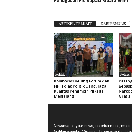
Penugasan Plt Bupati Muara Enim
ARTIKEL TERKAIT
DARI PENULIS
Politik
Politik
Kolaborasi Relung Forum dan
Pasang
FJP: Tolak Politik Uang, Jaga
Bebask
Kualitas Pemimpin Pilkada
Narkob
Menjelang
Gratis
Newsmag is your news, entertainment, music
fashion website. We provide you with the late