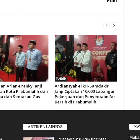
Poin
Politik
an Arlan-Franky Janji
Ardiansyah-Fikri-Samdakir
an Kota Prabumulih dari
Janji Ciptakan 10.000 Lapangan
a dan Sediakan Gas
Pekerjaan dan Penyediaan Air
Bersih di Prabumulih
ARTIKEL LAINNYA
KA
Muba
TMMD KE-129 KODIM
st