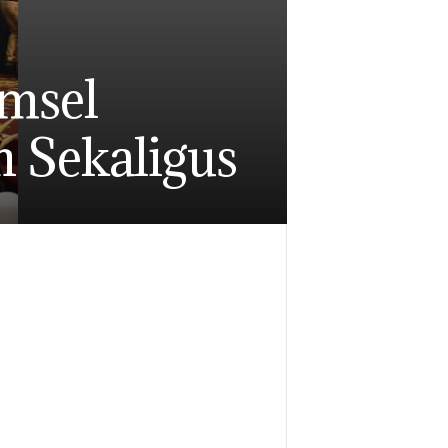
msel
 Sekaligus