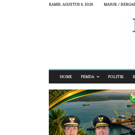
KAMIS, AGUSTUS 6, 2026
MASUK / BERGA
R
HOME
PEMDA
POLITIK
K
E
H
A
T
N
E
W
S