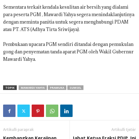
Sementara terkait kendala kesulitan air bersih yang dialami
para peserta PGM , Mawardi Yahya segera menindaklanjutinya
dengan meminta panitia untuk segera menghubungi PDAM
atau PT. ATS (Adhya Tirta Sriwijaya).
Pembukaan upacara PGM sendiri ditandai dengan pemukulan
gong dan penyematan tanda aparat PGM oleh Wakil Gubernur
Mawardi Yahya.
TOPIK
MAWARDI YAHYA
PRAMUKA
SUMSEL
Artikulli paraprak
Artikulli tjetër
Kembangkan Kerajinan
Jabat Ketua Fraksi PDIP, Ini