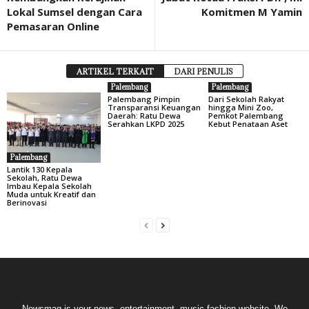
Lokal Sumsel dengan Cara
Komitmen M Yamin
Pemasaran Online
ARTIKEL TERKAIT
DARI PENULIS
Palembang
Palembang
Palembang Pimpin
Dari Sekolah Rakyat
Transparansi Keuangan
hingga Mini Zoo,
Daerah: Ratu Dewa
Pemkot Palembang
Serahkan LKPD 2025
Kebut Penataan Aset
Palembang
Lantik 130 Kepala
Sekolah, Ratu Dewa
Imbau Kepala Sekolah
Muda untuk Kreatif dan
Berinovasi
Newsmag is your news, entertainment, music fashion website. We