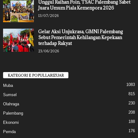
Unggul Raihan Poin, TSAC Palembang Sabet
Juara Umum Piala Kemenpora 2026
13/07/2026
Gelar Aksi Unjukrasa, GMNI Palembang
Sebut Pemerintah Kehilangan Kepekaan
terhadap Rakyat
23/06/2026
KATEGORI E POPULLARIZUAR
1083
Muba
815
Sumsel
230
Olahraga
208
Palembang
188
Ekonomi
176
Pemda