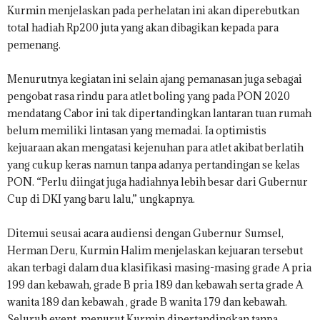
Kurmin menjelaskan pada perhelatan ini akan diperebutkan
total hadiah Rp200 juta yang akan dibagikan kepada para
pemenang.
Menurutnya kegiatan ini selain ajang pemanasan juga sebagai
pengobat rasa rindu para atlet boling yang pada PON 2020
mendatang Cabor ini tak dipertandingkan lantaran tuan rumah
belum memiliki lintasan yang memadai. Ia optimistis
kejuaraan akan mengatasi kejenuhan para atlet akibat berlatih
yang cukup keras namun tanpa adanya pertandingan se kelas
PON. “Perlu diingat juga hadiahnya lebih besar dari Gubernur
Cup di DKI yang baru lalu,” ungkapnya.
Ditemui seusai acara audiensi dengan Gubernur Sumsel,
Herman Deru, Kurmin Halim menjelaskan kejuaran tersebut
akan terbagi dalam dua klasifikasi masing-masing grade A pria
199 dan kebawah, grade B pria 189 dan kebawah serta grade A
wanita 189 dan kebawah , grade B wanita 179 dan kebawah.
Seluruh event, menurut Kurmin dipertandingkan tanpa