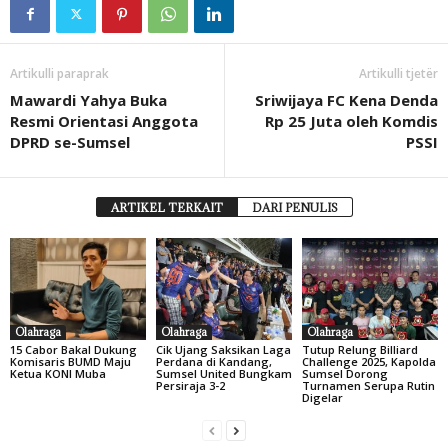
Artikulli paraprak
Artikulli tjetër
Mawardi Yahya Buka
Sriwijaya FC Kena Denda
Resmi Orientasi Anggota
Rp 25 Juta oleh Komdis
DPRD se-Sumsel
PSSI
ARTIKEL TERKAIT
DARI PENULIS
Olahraga
Olahraga
Olahraga
15 Cabor Bakal Dukung
Cik Ujang Saksikan Laga
Tutup Relung Billiard
Komisaris BUMD Maju
Perdana di Kandang,
Challenge 2025, Kapolda
Ketua KONI Muba
Sumsel United Bungkam
Sumsel Dorong
Persiraja 3-2
Turnamen Serupa Rutin
Digelar