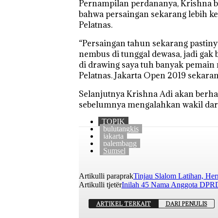
Pernampilan perdananya, Krishna be
bahwa persaingan sekarang lebih ke
Pelatnas.
“Persaingan tahun sekarang pastinya
nembus di tunggal dewasa, jadi gak bis
di drawing saya tuh banyak pemain m
Pelatnas. Jakarta Open 2019 sekara
Selanjutnya Krishna Adi akan berh
sebelumnya mengalahkan wakil dari 
TOPIK
bulutangkis
jakarta
palembang
Sumsel
Artikulli paraprak
Tinjau Slalom Latihan, He
Artikulli tjetër
Inilah 45 Nama Anggota DPRD
ARTIKEL TERKAIT
DARI PENULIS