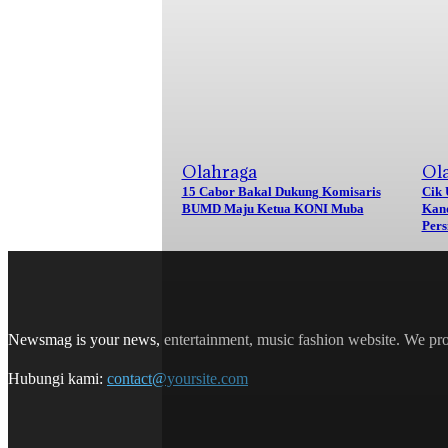
Olahraga
Ol
15 Cabor Bakal Dukung Komisaris
Cik 
BUMD Maju Ketua KONI Muba
Kand
Pers
Newsmag is your news, entertainment, music fashion website. We provi
Hubungi kami:
contact@yoursite.com