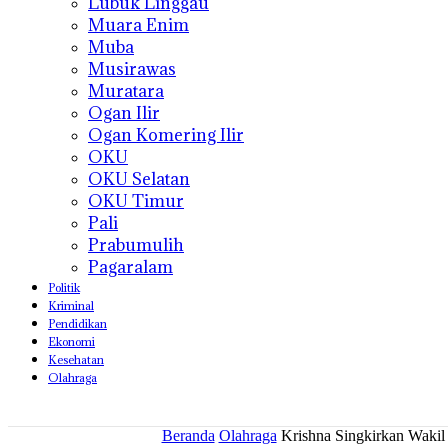
Lubuk Linggau
Muara Enim
Muba
Musirawas
Muratara
Ogan Ilir
Ogan Komering Ilir
OKU
OKU Selatan
OKU Timur
Pali
Prabumulih
Pagaralam
Politik
Kriminal
Pendidikan
Ekonomi
Kesehatan
Olahraga
Beranda
Olahraga
Krishna Singkirkan Wakil 