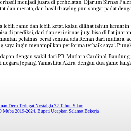
rhasil menjadi juara di perhelatan Djarum Sirnas Pale
tat dan merata, dan hasil drawing pun sangat padat den
 lebih rame dan lebih ketat, kalau dilihat tahun kemar
a di prediksi, dari tiap seri sirnas juga bisa di liat juara
antan pelatnas, berat semua, ada Rehan dari mutiara, a
ng saya ingin menampilkan performa terbaik saya”. Pung
adapan dengan wakil dari PB. Mutiara Cardinal, Bandun
negara Jepang, Yamashita Akira, dengan dua game langs
rman Deru Teringat Nostalgia 32 Tahun Silam
 Muba 2019-2024, Bupati Ucapkan Selamat Bekerja