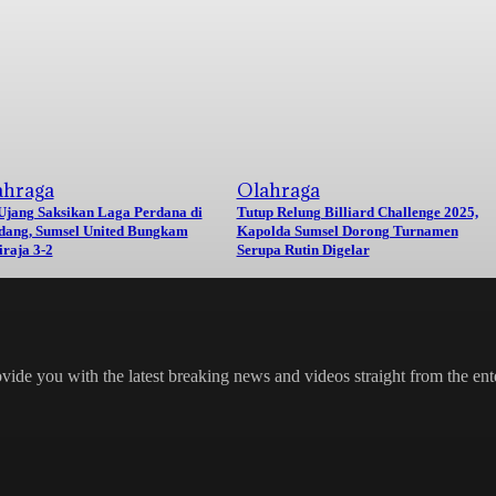
ahraga
Olahraga
Ujang Saksikan Laga Perdana di
Tutup Relung Billiard Challenge 2025,
ang, Sumsel United Bungkam
Kapolda Sumsel Dorong Turnamen
iraja 3-2
Serupa Rutin Digelar
de you with the latest breaking news and videos straight from the ente