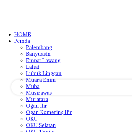
HOME
Pemda
Palembang
Banyuasin
nama pengguna
Empat Lawang
Lahat
kata sandi Anda
Lubuk Linggau
Muara Enim
Muba
Musirawas
Muratara
Ogan Ilir
Ogan Komering Ilir
OKU
OKU Selatan
OKU Timur