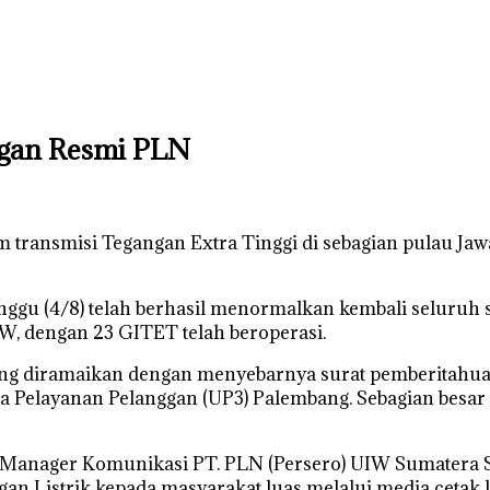
ngan Resmi PLN
stem transmisi Tegangan Extra Tinggi di sebagian pulau
gu (4/8) telah berhasil menormalkan kembali seluruh sis
W, dengan 23 GITET telah beroperasi.
bang diramaikan dengan menyebarnya surat pemberitahuan
a Pelayanan Pelanggan (UP3) Palembang. Sebagian besar 
, Manager Komunikasi PT. PLN (Persero) UIW Sumatera
 Listrik kepada masyarakat luas melalui media cetak lo