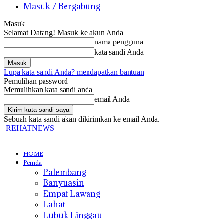
Masuk / Bergabung
Masuk
Selamat Datang! Masuk ke akun Anda
nama pengguna
kata sandi Anda
Lupa kata sandi Anda? mendapatkan bantuan
Pemulihan password
Memulihkan kata sandi anda
email Anda
Sebuah kata sandi akan dikirimkan ke email Anda.
REHATNEWS
HOME
Pemda
Palembang
Banyuasin
Empat Lawang
Lahat
Lubuk Linggau