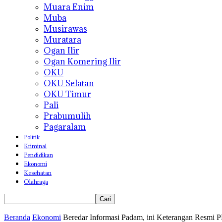
Muara Enim
Muba
Musirawas
Muratara
Ogan Ilir
Ogan Komering Ilir
OKU
OKU Selatan
OKU Timur
Pali
Prabumulih
Pagaralam
Politik
Kriminal
Pendidikan
Ekonomi
Kesehatan
Olahraga
Beranda
Ekonomi
Beredar Informasi Padam, ini Keterangan Resmi 