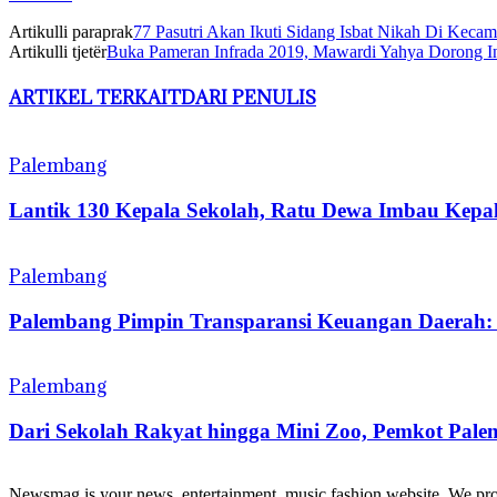
Artikulli paraprak
77 Pasutri Akan Ikuti Sidang Isbat Nikah Di Kec
Artikulli tjetër
Buka Pameran Infrada 2019, Mawardi Yahya Dorong In
ARTIKEL TERKAIT
DARI PENULIS
Palembang
Lantik 130 Kepala Sekolah, Ratu Dewa Imbau Kepal
Palembang
Palembang Pimpin Transparansi Keuangan Daerah
Palembang
Dari Sekolah Rakyat hingga Mini Zoo, Pemkot Pale
Newsmag is your news, entertainment, music fashion website. We provi