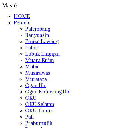
Masuk
HOME
Pemda
Palembang
Banyuasin
Empat Lawang
Lahat
Lubuk Linggau
Muara Enim
Muba
Musirawas
Muratara
Ogan Ilir
Ogan Komering Ilir
OKU
OKU Selatan
OKU Timur
Pali
Prabumulih