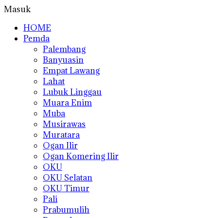
Masuk
HOME
Pemda
Palembang
Banyuasin
Empat Lawang
Lahat
Lubuk Linggau
Muara Enim
Muba
Musirawas
Muratara
Ogan Ilir
Ogan Komering Ilir
OKU
OKU Selatan
OKU Timur
Pali
Prabumulih