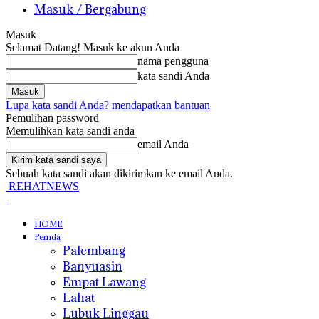
Masuk / Bergabung
Masuk
Selamat Datang! Masuk ke akun Anda
nama pengguna
kata sandi Anda
Lupa kata sandi Anda? mendapatkan bantuan
Pemulihan password
Memulihkan kata sandi anda
email Anda
Sebuah kata sandi akan dikirimkan ke email Anda.
REHATNEWS
HOME
Pemda
Palembang
Banyuasin
Empat Lawang
Lahat
Lubuk Linggau