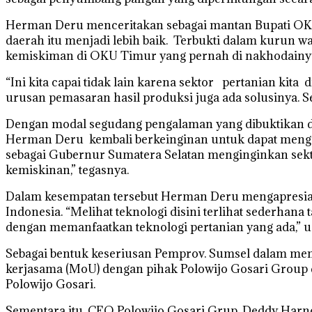
Herman Deru menceritakan sebagai mantan Bupati OKU
daerah itu menjadi lebih baik. Terbukti dalam kurun w
kemiskiman di OKU Timur yang pernah di nakhodainya it
“Ini kita capai tidak lain karena sektor pertanian ki
urusan pemasaran hasil produksi juga ada solusinya.
Dengan modal segudang pengalaman yang dibuktikan d
Herman Deru kembali berkeinginan untuk dapat mengul
sebagai Gubernur Sumatera Selatan menginginkan sekt
kemiskinan,” tegasnya.
Dalam kesempatan tersebut Herman Deru mengapresias
Indonesia. “Melihat teknologi disini terlihat sederhan
dengan memanfaatkan teknologi pertanian yang ada,” u
Sebagai bentuk keseriusan Pemprov. Sumsel dalam me
kerjasama (MoU) dengan pihak Polowijo Gosari Group 
Polowijo Gosari.
Sementara itu, CEO Polowijo Gosari Grup, Deddy Harn