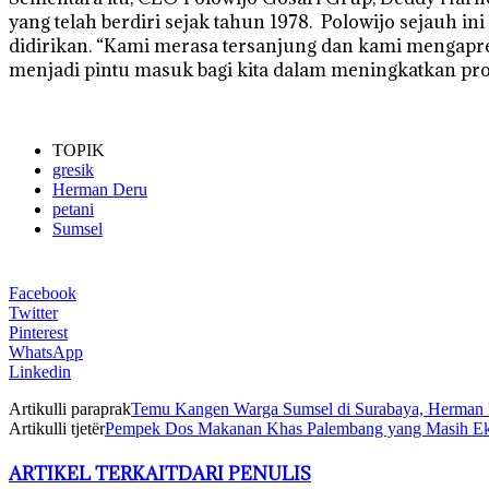
yang telah berdiri sejak tahun 1978. Polowijo sejauh 
didirikan. “Kami merasa tersanjung dan kami mengapr
menjadi pintu masuk bagi kita dalam meningkatkan prod
TOPIK
gresik
Herman Deru
petani
Sumsel
Facebook
Twitter
Pinterest
WhatsApp
Linkedin
Artikulli paraprak
Temu Kangen Warga Sumsel di Surabaya, Herman 
Artikulli tjetër
Pempek Dos Makanan Khas Palembang yang Masih Ek
ARTIKEL TERKAIT
DARI PENULIS