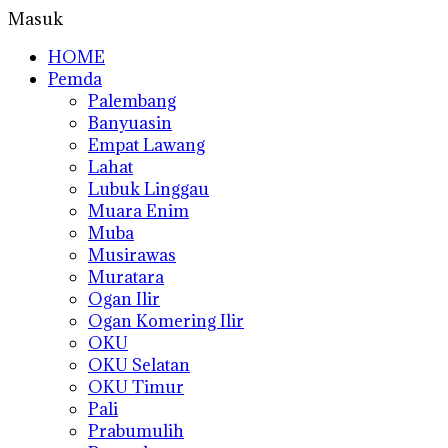
Masuk
HOME
Pemda
Palembang
Banyuasin
Empat Lawang
Lahat
Lubuk Linggau
Muara Enim
Muba
Musirawas
Muratara
Ogan Ilir
Ogan Komering Ilir
OKU
OKU Selatan
OKU Timur
Pali
Prabumulih