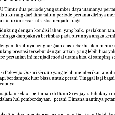
 Timur dua periode yang sumber daya utamanya pertani
aktu kurang dari lima tahun periode pertama dirinya me
u turun secara drastis menjadi 1 digit.
ta didukung dengan kondisi lahan yang baik, perlakuan 
 Sehingga dampaknya berimbas pada turunnya angka kemi
engan diraihnya penghargaan atas keberhasilan menuru
ang prestasi tersebut dengan artian yang lebih luas y
or pertanian ini menjadi modal utama kita, di samping
i Polowijo Gosari Group yang telah memberikan andiln
a tapi berdampak luar biasa untuk petani. Tinggal lagi b
capnya.
majukan sektor pertanian di Bumi Sriwijaya. Pihakny
dalam hal pemberdayaan petani. Dimana nantinya petan
oko Sucahyo mengapresiasi Herman Deru yang telah be