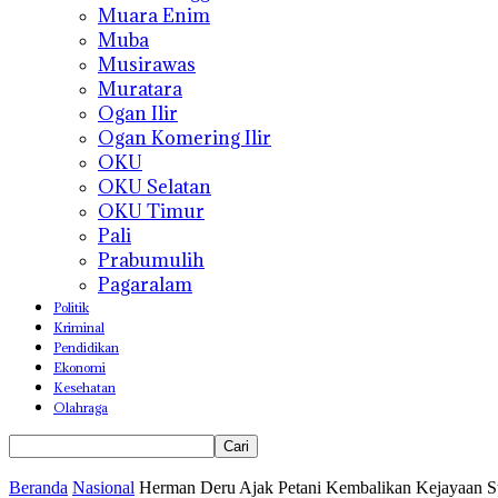
Muara Enim
Muba
Musirawas
Muratara
Ogan Ilir
Ogan Komering Ilir
OKU
OKU Selatan
OKU Timur
Pali
Prabumulih
Pagaralam
Politik
Kriminal
Pendidikan
Ekonomi
Kesehatan
Olahraga
Beranda
Nasional
Herman Deru Ajak Petani Kembalikan Kejayaan 