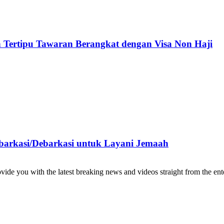
 Tertipu Tawaran Berangkat dengan Visa Non Haji
barkasi/Debarkasi untuk Layani Jemaah
de you with the latest breaking news and videos straight from the ente